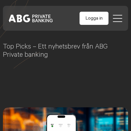
Logga in
Skip
to
Top Picks – Ett nyhetsbrev från ABG
content
Private banking