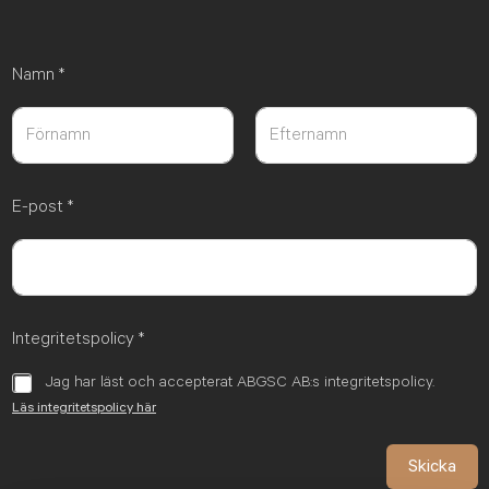
Namn
*
Först
Sist
E-post
*
Integritetspolicy
*
Jag har läst och accepterat ABGSC AB:s integritetspolicy.
Läs integritetspolicy här
Skicka