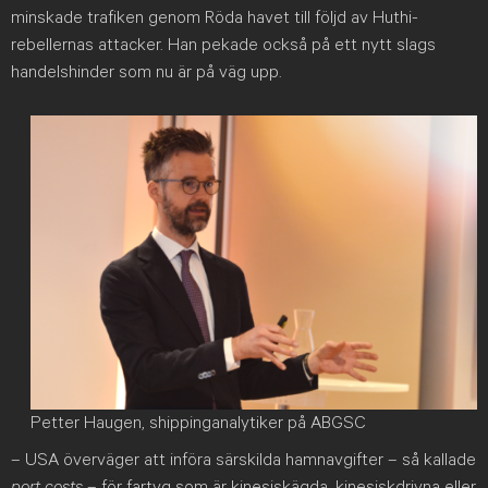
minskade trafiken genom Röda havet till följd av Huthi-
rebellernas attacker. Han pekade också på ett nytt slags
handelshinder som nu är på väg upp.
Petter Haugen, shippinganalytiker på ABGSC
– USA överväger att införa särskilda hamnavgifter – så kallade
port costs
– för fartyg som är kinesiskägda, kinesiskdrivna eller