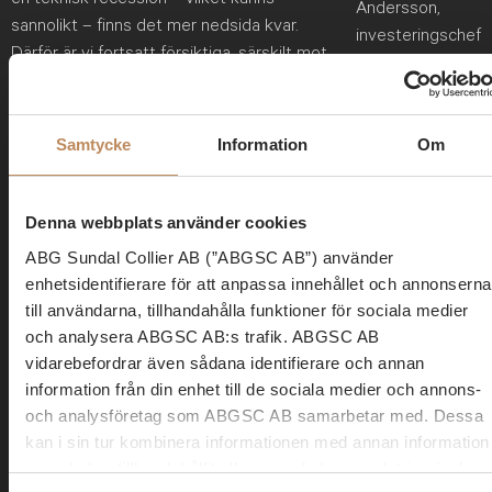
Andersson,
sannolikt – finns det mer nedsida kvar.
investeringschef
Därför är vi fortsatt försiktiga, särskilt mot
ABG Private
cykliskt, sade han.
Banking
Men han menar samtidigt att den senaste tidens breda
Samtycke
Information
Om
utförsäljningar har skapat ett fönster för långsiktiga
investerare.
Denna webbplats använder cookies
– När indexfonder och kortsiktiga flöden dumpar allt, uppstår
möjligheter att köpa kvalitetsbolag till rabatt. Det tycker jag
ABG Sundal Collier AB (”ABGSC AB”) använder
enhetsidentifierare för att anpassa innehållet och annonserna
man ska utnyttja.
till användarna, tillhandahålla funktioner för sociala medier
Jonas Andersson lyfte fram tre köpvärda bolag på det temat:
och analysera ABGSC AB:s trafik. ABGSC AB
vidarebefordrar även sådana identifierare och annan
Vitec
(Buy, riktkurs 650 kronor)
information från din enhet till de sociala medier och annons-
och analysföretag som ABGSC AB samarbetar med. Dessa
Serieförvärvare med stabil kassaflödesprofil
kan i sin tur kombinera informationen med annan information
Affärskritisk nischmjukvara visar motståndskraft i oroligt
som du har tillhandahållit eller som de har samlat in när du
marknadsklimat