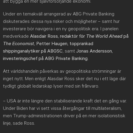
att bygga en mer självförsörjande ekonomi.
Under en temakväll arrangerad av ABG Private Banking
diskuterades dessa nya risker och möjligheter – samt hur
investerare bör navigera i en ny geopolitisk era. I panelen
medverkade
Alasdair Ross, redaktör för
The World Ahead
på
The Economist
, Petter Haugen, topprankad
shippinganalytiker på ABGSC
, samt
Jonas Andersson,
investeringschef på ABG Private Banking
.
Att världshandeln påverkas av geopolitiska strömningar är
inget nytt. Men enligt Alasdair Ross sker det nu i ett läge där
tydligt globalt ledarskap lyser med sin frånvaro.
– USA är inte längre den stabiliserande kraft det en gång var.
Under Biden har vi sett vissa återgångar till multilateralism,
men Trump-administrationen driver på en mer isolationistisk
linje, sade Ross.