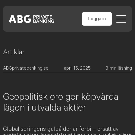
Logga in
Artiklar
Skip
to
content
ABGprivatebanking.se
april 15, 2025
3
min läsning
Geopolitisk oro ger köpvärda
lägen i utvalda aktier
Globaliseringens guldålder är förbi – ersatt av