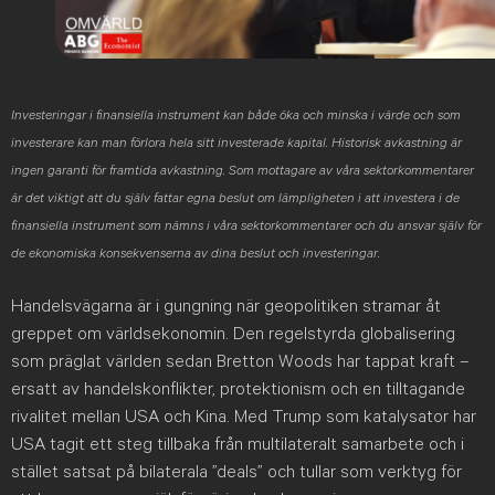
Investeringar i finansiella instrument kan både öka och minska i värde och som
investerare kan man förlora hela sitt investerade kapital. Historisk avkastning är
ingen garanti för framtida avkastning. Som mottagare av våra sektorkommentarer
är det viktigt att du själv fattar egna beslut om lämpligheten i att investera i de
finansiella instrument som nämns i våra sektorkommentarer och du ansvar själv för
de ekonomiska konsekvenserna av dina beslut och investeringar.
Handelsvägarna är i gungning när geopolitiken stramar åt
greppet om världsekonomin. Den regelstyrda globalisering
som präglat världen sedan Bretton Woods har tappat kraft –
ersatt av handelskonflikter, protektionism och en tilltagande
rivalitet mellan USA och Kina. Med Trump som katalysator har
USA tagit ett steg tillbaka från multilateralt samarbete och i
stället satsat på bilaterala ”deals” och tullar som verktyg för