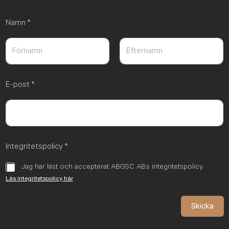
Namn
*
Först
Sist
E-post
*
Integritetspolicy
*
Jag har läst och accepterat ABGSC AB:s integritetspolicy.
Läs integritetspolicy här
Skicka