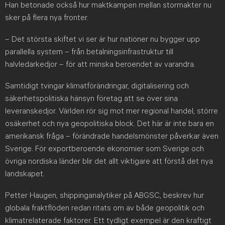
Han betonade också hur maktkampen mellan stormakter nu
sker på flera nya fronter.
– Det största skiftet vi ser är hur nationer nu bygger upp
parallella system – från betalningsinfrastruktur till
halvledarkedjor – för att minska beroendet av varandra.
Samtidigt tvingar klimatförändringar, digitalisering och
säkerhetspolitiska hänsyn företag att se över sina
leveranskedjor. Världen rör sig mot mer regional handel, större
osäkerhet och nya geopolitiska block. Det här är inte bara en
amerikansk fråga – förändrade handelsmönster påverkar även
Sverige. För exportberoende ekonomier som Sverige och
övriga nordiska länder blir det allt viktigare att förstå det nya
landskapet.
Petter Haugen, shippinganalytiker på ABGSC, beskrev hur
globala fraktflöden redan ritats om av både geopolitik och
klimatrelaterade faktorer. Ett tydligt exempel är den kraftigt