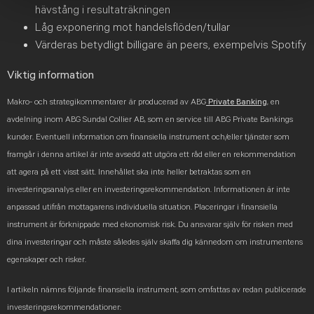
hävstång i resultaträkningen
Låg exponering mot handelsflöden/tullar
Värderas betydligt billigare än peers, exempelvis Spotify
Viktig information
Makro- och strategikommentarer
är producerad av ABG
Private Banking
, en
avdelning inom ABG Sundal Collier AB, som en service till ABG Private Bankings
kunder. Eventuell information om finansiella instrument och/eller tjänster som
framgår i denna artikel är inte avsedd att utgöra ett råd eller en rekommendation
att agera på ett visst sätt. Innehållet ska inte heller betraktas som en
investeringsanalys eller en investeringsrekommendation. Informationen är inte
anpassad utifrån mottagarens individuella situation. Placeringar i finansiella
instrument är förknippade med ekonomisk risk. Du ansvarar själv för risken med
dina investeringar och måste således själv skaffa dig kännedom om instrumentens
egenskaper och risker.
I artikeln nämns följande finansiella instrument, som omfattas av redan publicerade
investeringsrekommendationer: