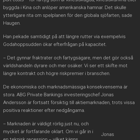
byggda i Kina och anlöper amerikanska hamnar. Det skulle
ytterligare rita om spelplanen för den globala sjöfarten, sade
Haugen.
Han pekade samtidigt på att längre rutter via exempelvis
Godahoppsudden ökar efterfrågan på kapacitet.
– Det gynnar fraktrater och fartygsägare, men det gör också
världshandeln dyrare och mer osäker. Vi ser ett skifte mot
längre kontrakt och högre riskpremier i branschen.
De ekonomiska och marknadsmässiga konsekvenserna är
stora. ABG Private Bankings investeringschef Jonas
Andersson är fortsatt försiktig till aktiemarknaden, trots vissa
positiva reaktioner efter nedgångarna.
– Marknaden är väldigt rörlig just nu, och
mycket är fortfarande oklart. Om vi går in i
Jonas
en teknisk recession – vilket känns