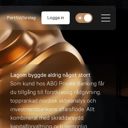
Portföljförslag
Logga in
Lagom byggde aldrig något stort
Som kund hos ABG Private Banking får
du tillgång till förstklassig rådgivning,
topprankad nordisk aktieanalys och
investmentbankens affärsflöde. Allt
kombinerat med skräddarsydd
kapitalförvaltning och personlig,