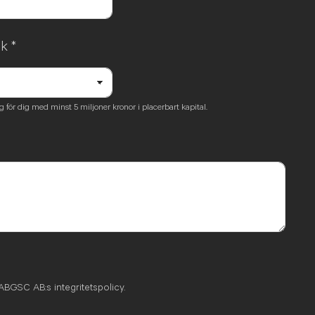
ek
*
för dig med minst 5 miljoner kronor i placerbart kapital.
ABGSC AB:s integritetspolicy.