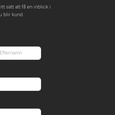
t sätt att få en inblick i
u blir kund.
t