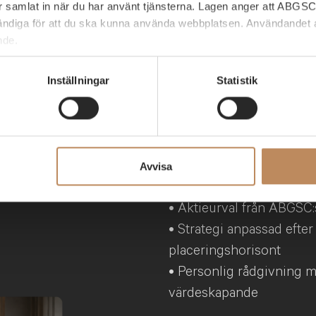
har samlat in när du har använt tjänsterna. Lagen anger att ABGSC
Få ett 
ndiga för att du ska kunna använda webbplatsen. Användandet a
nde.
portfölj
ller dra tillbaka ditt samtycke till cookie-förklaringen på ABGS
Inställningar
Statistik
SC AB:s behandling av dina personuppgifter, vänligen kontakta 
com
• Portföljförslag baserat 
Avvisa
investeringsidéer och 
• Aktieurval från ABGSC
• Strategi anpassad efter
placeringshorisont
• Personlig rådgivning m
värdeskapande