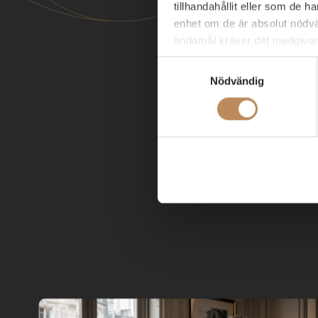
tillhandahållit eller som de 
enhet om de är absolut nödvä
ändamål kräver ditt medgiva
Samtyckesval
Du kan när som helst ändra e
Nödvändig
ytterligare frågor kring ABG
till
dataprotection@abgsc.