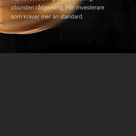
obunden rådgivning. För investerare
som kräver mer än standard.