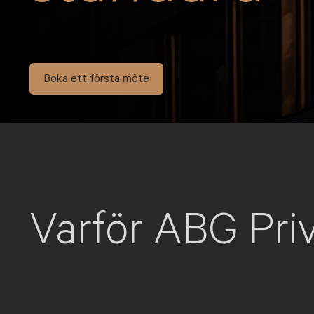
Boka ett första möte
Varför ABG Pri