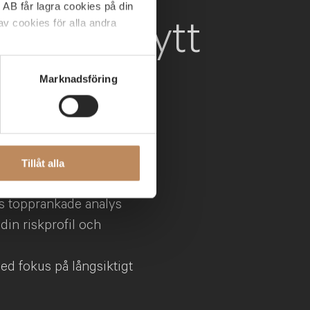
 AB får lagra cookies på din
skräddarsytt
v cookies för alla andra
förslag
C AB:s webbplats. Om du har
Marknadsföring
ABGSC AB via e-post
på aktuella
Tillåt alla
marknadssyn
:s topprankade analys
 din riskprofil och
ed fokus på långsiktigt