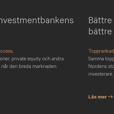
l investmentbankens
Bättre
bättre
access.
Topprankad 
ioner, private equity och andra
Samma toppr
n når den breda marknaden.
Nordens stör
investerare.
Läs mer →