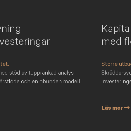
vning
Kapita
nvesteringar
med fl
tet.
Större utbu
med stöd av topprankad analys,
Skräddarsyd
ärsflöde och en obunden modell.
investering
Läs mer →