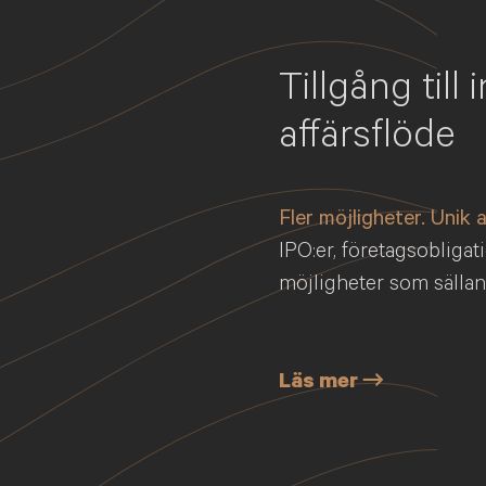
Tillgång til
affärsflöde
Fler möjligheter. Unik 
IPO:er, företagsobligat
möjligheter som sälla
Läs mer →