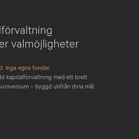
lförvaltning
er valmöjligheter
d. Inga egna fonder.
d kapitalförvaltning med ett brett
suniversum – byggd utifrån dina mål.