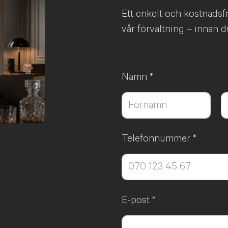
Ett enkelt och kostnadsfrit
vår förvaltning – innan d
Namn
*
Först
Sis
Telefonnummer
*
E-post
*