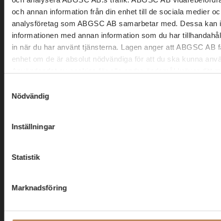
och annan information från din enhet till de sociala medier o
08 566 294 00
analysföretag som ABGSC AB samarbetar med. Dessa kan i 
informationen med annan information som du har tillhandahåll
Regeringsgatan 25
in när du har använt tjänsterna. Lagen anger att ABGSC AB f
111 53 Stockholm
enhet om de är absolut nödvändiga för att du ska kunna anv
info@abgprivatebanking.se
Användandet av cookies för alla andra ändamål kräver ditt 
Samtyckesval
Du kan när som helst ändra eller dra tillbaka ditt samtycke til
Nödvändig
Top Picks | Nyhetsbrev
ABGSC AB:s webbplats. Om du har ytterligare frågor kring
dina personuppgifter, vänligen kontakta ABGSC AB via e-pos
Inställningar
till
dataprotection@abgsc.com
Aktiecase, marknadsuppdateringar och sektoranalyser varje
vecka.
Statistik
Marknadsföring
Namn
*