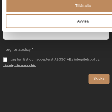
Tillåt alla
Först
Sist
E-post
*
Avvisa
Integritetspolicy
*
Jag har läst och accepterat ABGSC AB:s integritetspolicy.
Läs integritetspolicy här
Skicka