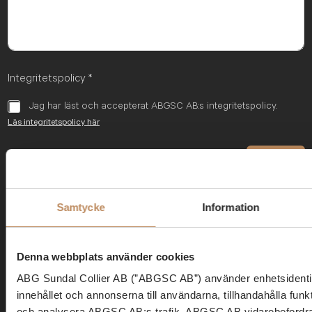
Integritetspolicy
*
Jag har läst och accepterat ABGSC AB:s integritetspolicy.
Läs integritetspolicy här
Skicka
Samtycke
Information
Denna webbplats använder cookies
ABG Sundal Collier AB (”ABGSC AB”) använder enhetsidentifi
Kontakt
innehållet och annonserna till användarna, tillhandahålla funk
och analysera ABGSC AB:s trafik. ABGSC AB vidarebefordrar