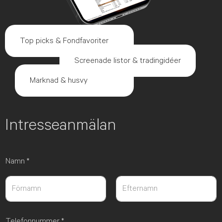
Top picks & Fondfavoriter
Screenade listor & tradingidéer
Marknad & husvy
Intresseanmälan
Namn
*
Först
Sist
Telefonnummer
*