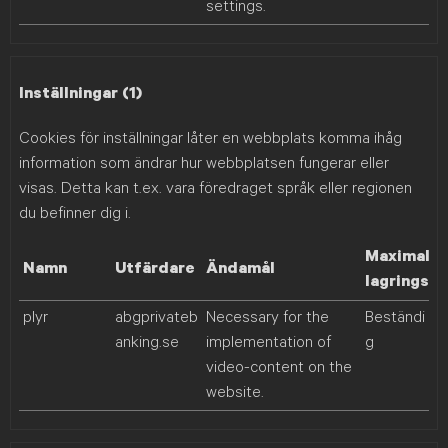
settings.
Inställningar (1)
Cookies för inställningar låter en webbplats komma ihåg
information som ändrar hur webbplatsen fungerar eller
visas. Detta kan t.ex. vara föredraget språk eller regionen
du befinner dig i.
Maximal
Namn
Utfärdare
Ändamål
lagringsti
plyr
abgprivateb
Necessary for the
Beständi
anking.se
implementation of
g
video-content on the
website.