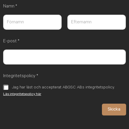
Namn
*
Först
Sist
E-post
*
Integritetspolicy
*
Jag har läst och accepterat ABGSC AB:s integritetspolicy.
Läs integritetspolicy här
Skicka