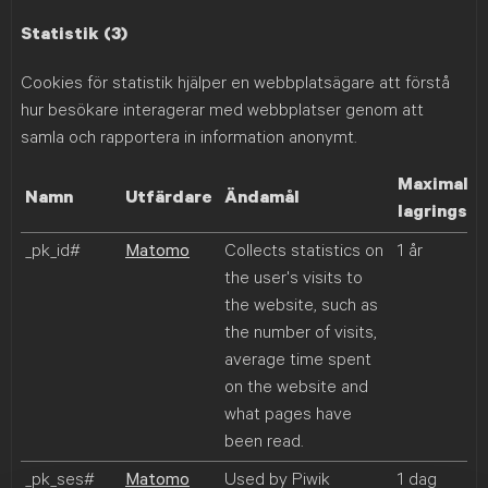
Statistik (3)
Cookies för statistik hjälper en webbplatsägare att förstå
hur besökare interagerar med webbplatser genom att
samla och rapportera in information anonymt.
Maximal
Namn
Utfärdare
Ändamål
lagringsti
_pk_id#
Matomo
Collects statistics on
1 år
the user's visits to
the website, such as
the number of visits,
average time spent
on the website and
what pages have
been read.
_pk_ses#
Matomo
Used by Piwik
1 dag