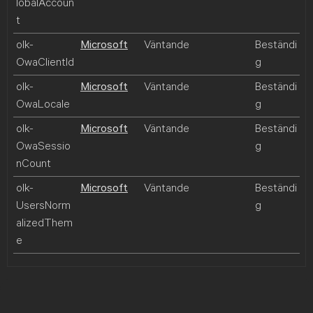
lobalAccoun
t
olk-
Microsoft
Väntande
Beständi
OwaClientId
g
olk-
Microsoft
Väntande
Beständi
OwaLocale
g
olk-
Microsoft
Väntande
Beständi
OwaSessio
g
nCount
olk-
Microsoft
Väntande
Beständi
UsersNorm
g
alizedThem
e