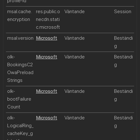
profile-id
msal.cache.
res.public.o
Väntande
Session
encryption
necdn.stati
c.microsoft
msal.version
Microsoft
Väntande
Beständi
g
olk-
Microsoft
Väntande
Beständi
BookingsC2
g
OwaPreload
Strings
olk-
Microsoft
Väntande
Beständi
bootFailure
g
Count
olk-
Microsoft
Väntande
Beständi
LogicalRing_
g
cacheKey_g