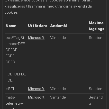
Oklassificerade cookies är cookies som håller på att
klassificeras tillsammans med utfärdarna av enskilda
cookies.
Maximal
Namn
Utfärdare
Ändamål
lagringsti
ecsETagSt
Microsoft
Väntande
Session
amped:DEF
DEFDE-
FDEF-
DEFD-
EFDE-
FDEFDEFDE
FDE:
isRTL
Microsoft
Väntande
Session
mats-
Microsoft
Väntande
Beständi
telemetry-
g