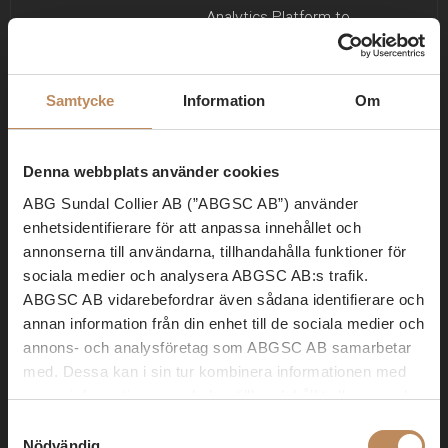
Analytics Platform to
track page requests
from the visitor during
the session.
Samtycke
Information
Om
vuid
Vimeo
Collects data on the
2 år
user's visits to the
Denna webbplats använder cookies
website, such as
which pages have
ABG Sundal Collier AB (”ABGSC AB”) använder
been read.
enhetsidentifierare för att anpassa innehållet och
annonserna till användarna, tillhandahålla funktioner för
sociala medier och analysera ABGSC AB:s trafik.
ABGSC AB vidarebefordrar även sådana identifierare och
Marknadsföring (6)
annan information från din enhet till de sociala medier och
annons- och analysföretag som ABGSC AB samarbetar
Cookies för marknadsföring används för att spåra besökare
med. Dessa kan i sin tur kombinera informationen med
på webbplatser. Avsikten är att visa annonser som är
annan information som du har tillhandahållit eller som de
relevanta och engagerande för enskilda användare, och
har samlat in när du har använt tjänsterna. Lagen anger
Samtyckesval
därmed mer värdefull för utgivare och
att ABGSC AB får lagra cookies på din enhet om de är
Nödvändig