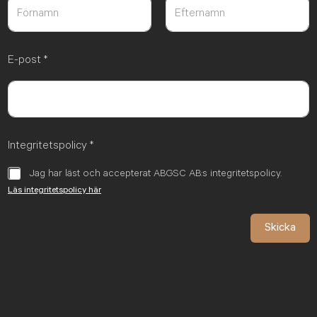
Först
Sist
E-post
*
Integritetspolicy
*
Jag har läst och accepterat ABGSC AB:s integritetspolicy.
Läs integritetspolicy här
Skicka