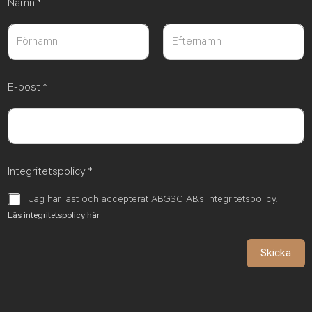
Namn
*
Först
Sist
E-post
*
Integritetspolicy
*
Jag har läst och accepterat ABGSC AB:s integritetspolicy.
Läs integritetspolicy här
Skicka