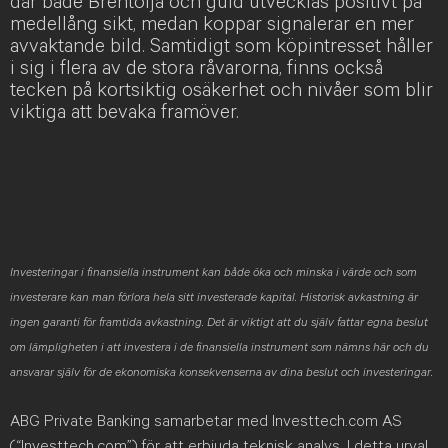
där både Brentolja och guld utvecklas positivt på
medellång sikt, medan koppar signalerar en mer
avvaktande bild. Samtidigt som köpintresset håller
i sig i flera av de stora råvarorna, finns också
tecken på kortsiktig osäkerhet och nivåer som blir
viktiga att bevaka framöver.
Investeringar i finansiella instrument kan både öka och minska i värde och som
investerare kan man förlora hela sitt investerade kapital. Historisk avkastning är
ingen garanti för framtida avkastning. Det är viktigt att du själv fattar egna beslut
om lämpligheten i att investera i de finansiella instrument som nämns här och du
ansvarar själv för de ekonomiska konsekvenserna av dina beslut och investeringar.
ABG Private Banking samarbetar med Investtech.com AS
(“Investtech.com”) för att erbjuda teknisk analys. I detta urval