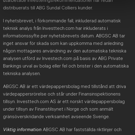
utarbetade investeringsrekommendationer har redan
distribuerats till ABG Sundal Colliers kunder.
I nyhetsbrevet, i förkommande fall, inkluderad automatisk
teknisk analys från Investtech.com har inkluderats i
informationssyfte per nyhetsbrevets datum. ABGSC AB tar
inget ansvar för skada som kan uppkomma med anledning
någon mottagares användning av den automatiska tekniska
analysen utförd av Investech.com på basis av ABG Private
Bankings urval av bolag eller fel och brister i den automatiska
tekniska analysen.
ABGSC AB är ett värdepappersbolag med tillstånd att driva
värdepappersrörelse och står under Finansinspektionens
tillsyn. Investtech.com AS är ett norskt värdepappersbolag
under tillsyn av Finanstilsynet i Norge och som anmält
gränsöverskridande verksamhet avseende Sverige.
Viktig information
ABGSC AB har fastställda riktlinjer och