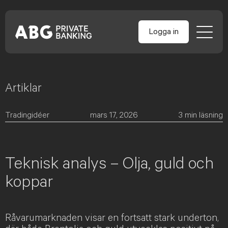
Logga in
Artiklar
Skip
to
content
Tradingidéer
mars 17, 2026
3
min läsning
Teknisk analys – Olja, guld och
koppar
Råvarumarknaden visar en fortsatt stark underton,