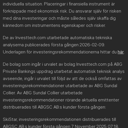
individuella situation. Placeringar i finansiella instrument är
förknippade med ekonomisk risk. Du ansvarar själv för risken
med dina investeringar och måste således själv skaffa dig
kännedom om instrumentens egenskaper och risker.
De av Investtech.com utarbetade automatiska tekniska
analyserna publicerades första gången 2026-02-09.
Underlagen för investeringsrekommendationerna hittar du
här
.
De bolag som ingår i urvalet av bolag Investtech.com på ABG
Private Bankings uppdrag utarbetat automatisk teknisk analys
avseende, ingår i urvalet till följd av att de också omfattas av
investeringsrekommendationer utarbetade av ABG Sundal
Collier. Av ABG Sundal Collier utarbetade
investeringsrekommendationer rörande aktuella emittenter
distribuerades till ABGSC AB:s kunder första gången:
SkiStar, investeringsrekommendationen distribuerades till
ABGSC AB:s kunder första gången 7 November 2025 07:18.