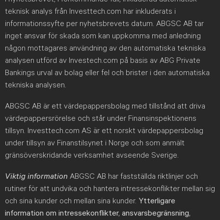
teknisk analys från Investtech.com har inkluderats i
informationssyfte per nyhetsbrevets datum. ABGSC AB tar
inget ansvar för skada som kan uppkomma med anledning
någon mottagares användning av den automatiska tekniska
analysen utförd av Investech.com på basis av ABG Private
Bankings urval av bolag eller fel och brister i den automatiska
tekniska analysen.
ABGSC AB är ett värdepappersbolag med tillstånd att driva
värdepappersrörelse och står under Finansinspektionens
tillsyn. Investtech.com AS är ett norskt värdepappersbolag
under tillsyn av Finanstilsynet i Norge och som anmält
gränsöverskridande verksamhet avseende Sverige.
Viktig information
ABGSC AB har fastställda riktlinjer och
rutiner för att undvika och hantera intressekonflikter mellan sig
och sina kunder och mellan sina kunder.
Ytterligare
information om intressekonflikter, ansvarsbegränsning,