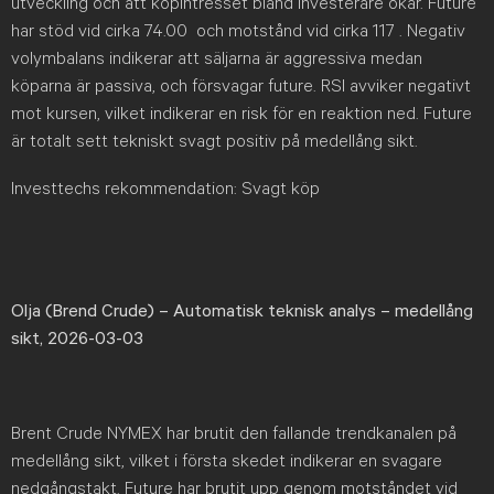
utveckling och att köpintresset bland investerare ökar. Future
har stöd vid cirka 74.00 och motstånd vid cirka 117 . Negativ
volymbalans indikerar att säljarna är aggressiva medan
köparna är passiva, och försvagar future. RSI avviker negativt
mot kursen, vilket indikerar en risk för en reaktion ned. Future
är totalt sett tekniskt svagt positiv på medellång sikt.
Investtechs rekommendation: Svagt köp
Olja (Brend Crude) – Automatisk teknisk analys – medellång
sikt, 2026-03-03
Brent Crude NYMEX har brutit den fallande trendkanalen på
medellång sikt, vilket i första skedet indikerar en svagare
nedgångstakt. Future har brutit upp genom motståndet vid