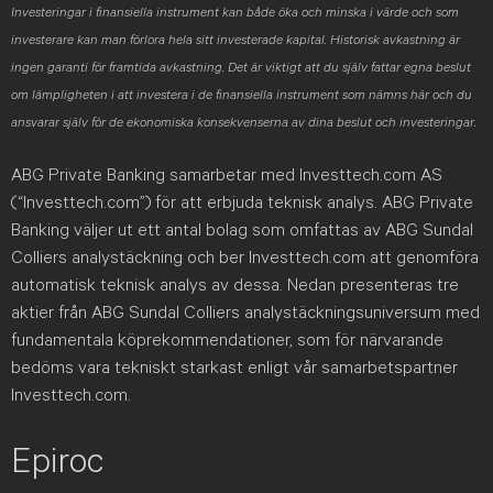
Investeringar i finansiella instrument kan både öka och minska i värde och som
investerare kan man förlora hela sitt investerade kapital. Historisk avkastning är
ingen garanti för framtida avkastning. Det är viktigt att du själv fattar egna beslut
om lämpligheten i att investera i de finansiella instrument som nämns här och du
ansvarar själv för de ekonomiska konsekvenserna av dina beslut och investeringar.
ABG Private Banking samarbetar med Investtech.com AS
(“Investtech.com”) för att erbjuda teknisk analys. ABG Private
Banking väljer ut ett antal bolag som omfattas av ABG Sundal
Colliers analystäckning och ber Investtech.com att genomföra
automatisk teknisk analys av dessa. Nedan presenteras tre
aktier från ABG Sundal Colliers analystäckningsuniversum med
fundamentala köprekommendationer, som för närvarande
bedöms vara tekniskt starkast enligt vår samarbetspartner
Investtech.com.
Epiroc