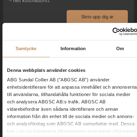
– helt kostnadsfritt.
Skriv upp dig är
Samtycke
Information
Om
Viktig information
Tradingidéer
har tagits fram av Investtech.com AS
Denna webbplats använder cookies
(”Investtech.com”) genom automatisk teknisk analys på
uppdrag av ABG Private Banking, en avdelning inom ABG
ABG Sundal Collier AB (”ABGSC AB”) använder
enhetsidentifierare för att anpassa innehållet och annonserna
Sundal Collier AB (”ABGSC AB”), som en service till ABG
till användarna, tillhandahålla funktioner för sociala medier
Private Bankings kunder och prenumeranter på nyhetsbrev.
och analysera ABGSC AB:s trafik. ABGSC AB
Eventuell information om finansiella instrument och/eller
vidarebefordrar även sådana identifierare och annan
tjänster som framgår här är inte avsedd att utgöra ett råd eller
information från din enhet till de sociala medier och annons-
en rekommendation att agera på ett visst sätt. Informationen
och analysföretag som ABGSC AB samarbetar med. Dessa
är av allmän karaktär och inte anpassad utifrån mottagarens
kan i sin tur kombinera informationen med annan information
individuella situation. Placeringar i finansiella instrument är