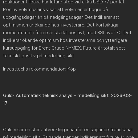
reaktioner tillbaka har future stöd vid cirka USD 77 per fat.
Positiv volymbalans visar att volymen är högre på
uppgångsdagar än på nedgångsdagar. Det indikerar att
optimismen är ökande hos investerare. Det kortsiktiga
momentumet i future är starkt positivt, med RSI över 70. Det
indikerar ökande optimism hos investerarna och ytterligare
kursuppgång för Brent Crude NYMEX. Future är totalt sett
tekniskt positiv på medellång sikt
Investtechs rekommendation: Köp
Guld- Automatisk teknisk analys – medellång sikt, 2026-03-
17
Guld visar en stark utveckling innanför en stigande trendkanal
på medellång sikt. Stigande trender indikerar att future är inne