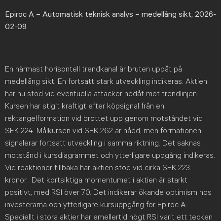
Epiroc A
– Automatisk teknisk analys – medellång sikt, 2026-
02-09
En närmast horisontell trendkanal är bruten uppåt på
medellång sikt. En fortsatt stark utveckling indikeras. Aktien
har nu stöd vid eventuella attacker nedåt mot trendlinjen.
Kursen har stigit kraftigt efter köpsignal från en
rektangelformation vid brottet upp genom motståndet vid
SEK 224. Målkursen vid SEK 262 är nådd, men formationen
signalerar fortsatt utveckling i samma riktning. Det saknas
motstånd i kursdiagrammet och ytterligare uppgång indikeras.
Vid reaktioner tillbaka har aktien stöd vid cirka SEK 223
kronor. Det kortsiktiga momentumet i aktien är starkt
positivt, med RSI över 70. Det indikerar ökande optimism hos
investerarna och ytterligare kursuppgång för Epiroc A.
Speciellt i stora aktier har emellertid högt RSI varit ett tecken