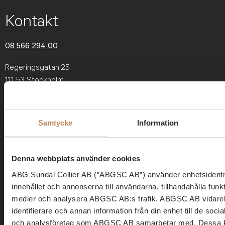
Kontakt
08 566 294 00
Regeringsgatan 25
111 53 Stockholm
info@abgprivatebanking.se
Samtycke
Information
Top Picks | Nyhetsbrev
Denna webbplats använder cookies
Aktiecase, marknadsuppdateringar och sektoranalyser varje
ABG Sundal Collier AB (”ABGSC AB”) använder enhetsidentifi
vecka.
innehållet och annonserna till användarna, tillhandahålla funkt
medier och analysera ABGSC AB:s trafik. ABGSC AB vidare
identifierare och annan information från din enhet till de soc
och analysföretag som ABGSC AB samarbetar med. Dessa ka