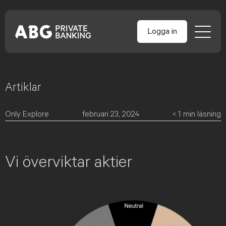
Logga in
Artiklar
Skip
to
content
Only Explore
februari 23, 2024
< 1
min läsning
Vi överviktar aktier