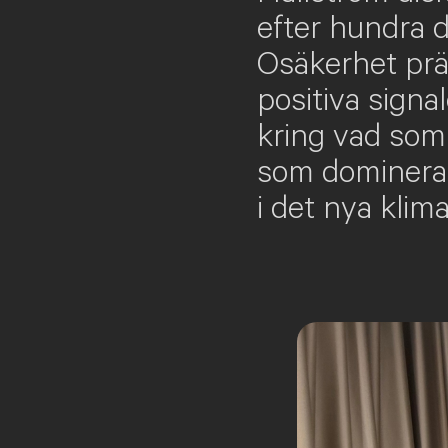
efter hundra 
Osäkerhet prä
positiva signa
kring vad som 
som dominerar
i det nya klima