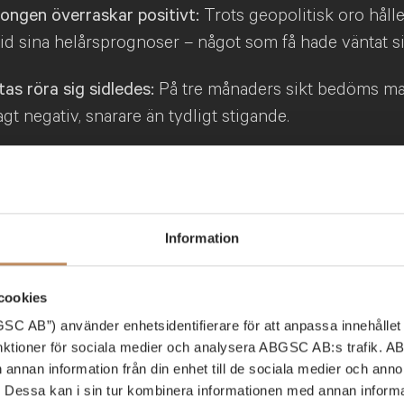
ongen överraskar positivt:
Trots geopolitisk oro håll
vid sina helårsprognoser – något som få hade väntat si
as röra sig sidledes:
På tre månaders sikt bedöms ma
vagt negativ, snarare än tydligt stigande.
en skiftar fokus:
Investeringar omallokeras från globalf
igefonder, både bland institutionella och privata inves
i attraktivitet:
Värderingsgapet mellan USA och Eur
Information
et gör europeiska aktier relativt mer intressanta.
cookies
C AB”) använder enhetsidentifierare för att anpassa innehållet 
unktioner för sociala medier och analysera ABGSC AB:s trafik. 
h annan information från din enhet till de sociala medier och an
essa kan i sin tur kombinera informationen med annan informa