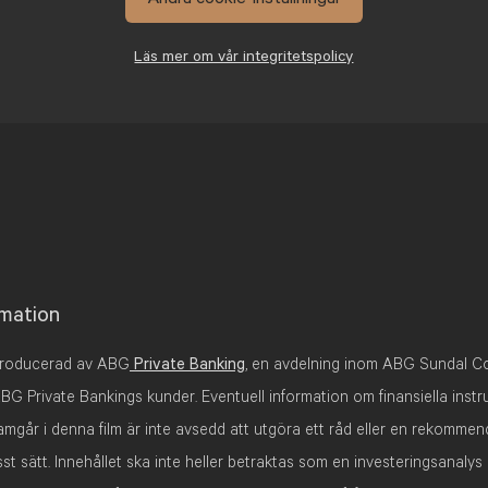
Läs mer om vår integritetspolicy
rmation
 producerad av ABG
Private Banking
, en avdelning inom ABG Sundal Co
 ABG Private Bankings kunder. Eventuell information om finansiella inst
amgår i denna film är inte avsedd att utgöra ett råd eller en rekommen
sst sätt. Innehållet ska inte heller betraktas som en investeringsanalys 