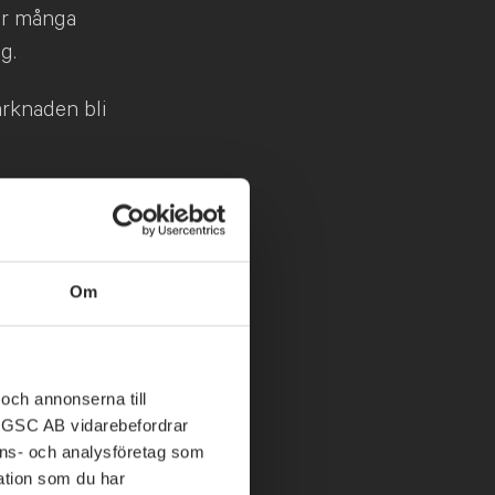
er många
g.
rknaden bli
onder till
terare.
opa har
Om
och annonserna till
ABGSC AB vidarebefordrar
nons- och analysföretag som
tion som du har