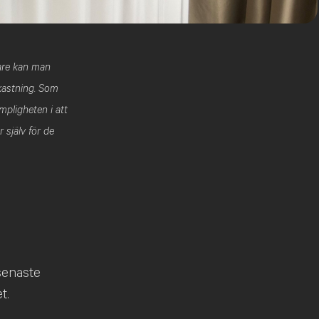
rare kan man
vkastning. Som
mpligheten i att
 själv för de
senaste
t.