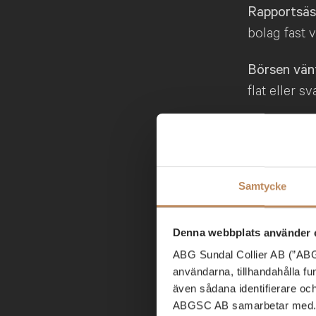
Rapportsäs
bolag fast 
Börsen vänt
flat eller s
Kapitalflöd
främst Sver
Europa ökar 
Samtycke
krympt, vilk
Denna webbplats använder 
ABG Sundal Collier AB (”ABGS
användarna, tillhandahålla f
även sådana identifierare oc
ABGSC AB samarbetar med. D