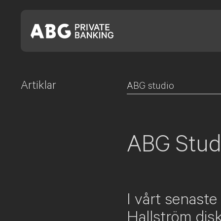
Artiklar
Skip
ABG studio
to
content
ABG Stud
I vårt senast
Hallström dis