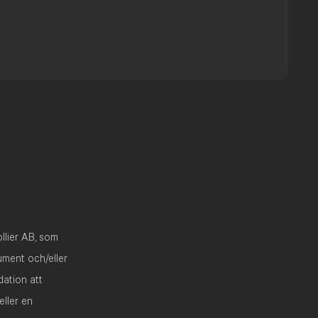
llier AB, som
rument och/eller
dation att
eller en