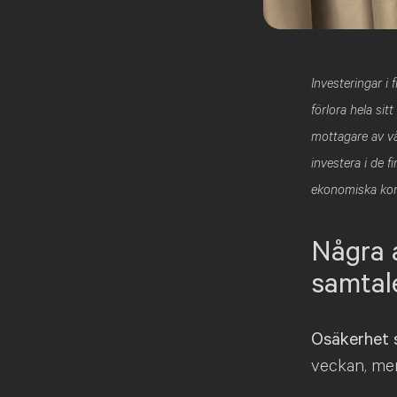
Investeringar i
förlora hela sit
mottagare av vå
investera i de 
ekonomiska kons
Några a
samtal
Osäkerhet 
veckan, men