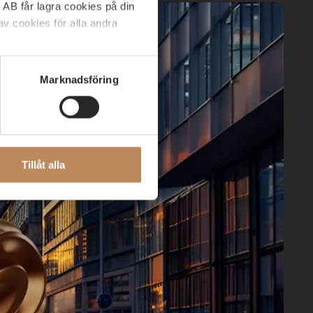
 AB får lagra cookies på din
v cookies för alla andra
C AB:s webbplats. Om du har
Marknadsföring
ABGSC AB via e-post
Tillåt alla