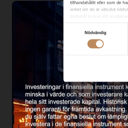
tillhandahållit eller som de 
enhet om de är absolut nödvä
ändamål kräver ditt medgiva
Samtyckesval
Du kan när som helst ändra e
Nödvändig
ytterligare frågor kring ABG
till
dataprotection@abgsc.