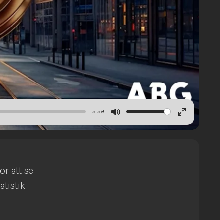
15:59
Mute
Enter
fullscree
ör att se
atistik