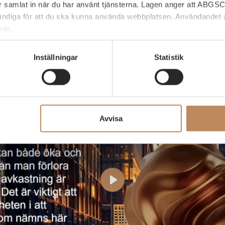
har samlat in när du har använt tjänsterna. Lagen anger att ABGSC
ndiga för att du ska kunna använda webbplatsen. Användandet a
nde.
ller dra tillbaka ditt samtycke till cookie-förklaringen på ABGS
Inställningar
Statistik
SC AB:s behandling av dina personuppgifter, vänligen kontakta 
com
Avvisa
Play