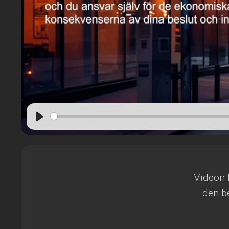
Play
Videon k
den be