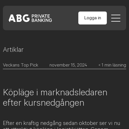
Logga in
Artiklar
Skip
to
content
Veckans Top Pick
november 15, 2024
< 1
min läsning
Köpläge i marknadsledaren
efter kursnedgången
Efter en kraftig nedgång sedan oktober ser vi nu