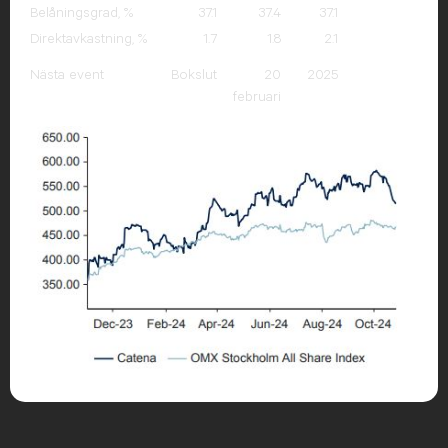
Belåningsgrad, %
37.1
37.4
37.1
Direktavkastning, %
1.7
1.8
2.1
Nästa event
Bokslut
20
2025
februari