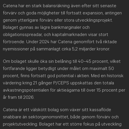
Catena har en stark balansräkning även efter sitt senaste
förvärv och goda möjligheter till fortsatt expansion, antingen
genom ytterligare förvärv eller stora utvecklingsprojekt.
Bolaget gynnas av lägre bankmarginaler och
obligationsspreadar, och kapitalmarknaden visar stort
förtroende. Under 2024 har Catena genomfört två riktade
nyemissioner på sammanlagt cirka 5,2 miljarder kronor.
Om bolaget skulle öka sin belåning till 40–45 procent, vilket
fortfarande ligger betydligt under målet om maximalt 50
procent, finns fortsatt god potential i aktien. Med en historisk
värdering kring 21 gånger P/CEPS uppskattas den totala
avkastningspotentialen för aktieägarna till över 15 procent per
år fram till 2026.
Catena är ett välskött bolag som växer sitt kassaflöde
snabbare än sektorgenomsnittet, både genom förvärv och
projektutveckling. Bolaget har ett större fokus på utveckling