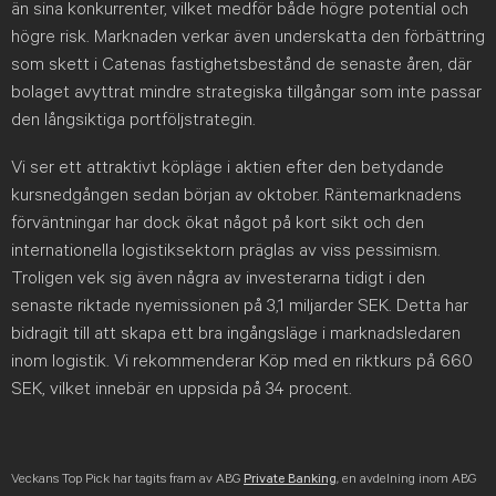
än sina konkurrenter, vilket medför både högre potential och
högre risk. Marknaden verkar även underskatta den förbättring
som skett i Catenas fastighetsbestånd de senaste åren, där
bolaget avyttrat mindre strategiska tillgångar som inte passar
den långsiktiga portföljstrategin.
Vi ser ett attraktivt köpläge i aktien efter den betydande
kursnedgången sedan början av oktober. Räntemarknadens
förväntningar har dock ökat något på kort sikt och den
internationella logistiksektorn präglas av viss pessimism.
Troligen vek sig även några av investerarna tidigt i den
senaste riktade nyemissionen på 3,1 miljarder SEK. Detta har
bidragit till att skapa ett bra ingångsläge i marknadsledaren
inom logistik. Vi rekommenderar Köp med en riktkurs på 660
SEK, vilket innebär en uppsida på 34 procent.
Veckans Top Pick har tagits fram av ABG
Private Banking
, en avdelning inom ABG