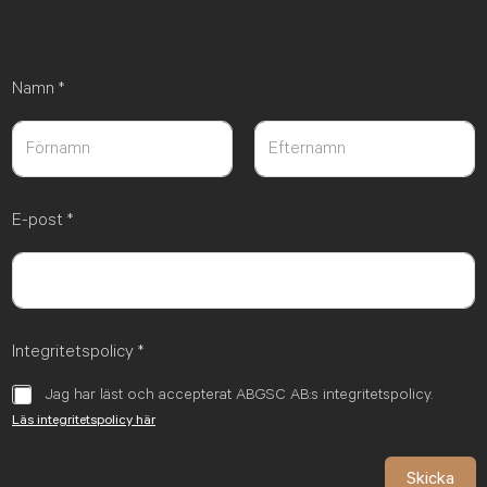
Namn
*
Först
Sist
E-post
*
Integritetspolicy
*
Jag har läst och accepterat ABGSC AB:s integritetspolicy.
Läs integritetspolicy här
Skicka