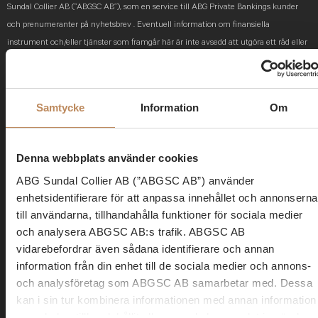
Sundal Collier AB (”ABGSC AB”), som en service till ABG Private Bankings kunder
och prenumeranter på nyhetsbrev . Eventuell information om finansiella
instrument och/eller tjänster som framgår här är inte avsedd att utgöra ett råd eller
en rekommendation att agera på ett visst sätt. Informationen är av allmän karaktär
och inte anpassad utifrån mottagarens individuella situation. Innehållet här ska inte
heller betraktas som en investeringsanalys eller en investeringsrekommendation.
Samtycke
Information
Om
Placeringar i finansiella instrument är förknippade med ekonomisk risk. Du ansvarar
själv för risken med dina investeringar och måste således själv skaffa dig kännedom
om instrumentens egenskaper och risker.
Denna webbplats använder cookies
ABG Sundal Collier AB (”ABGSC AB”) använder
Ovan presenterar ABG
Private Banking
en svensk sammanfattning av en av ABGSC
enhetsidentifierare för att anpassa innehållet och annonserna
AB på engelska framtagen och redan distribuerad investeringsrekommendation.
till användarna, tillhandahålla funktioner för sociala medier
Investeringsrekommendationen som
Veckans Top Pick
är baserad på distribuerades
och analysera ABGSC AB:s trafik. ABGSC AB
till ABGSC AB:s kunder första gången den 31 oktober kl 15:27 2024.
vidarebefordrar även sådana identifierare och annan
I
Veckans Top Pick
sammanfattas på svenska en på engelska framtagen och redan
information från din enhet till de sociala medier och annons-
distribuerad investeringsrekommendation. Sammanfattningen på svenska är en fri
och analysföretag som ABGSC AB samarbetar med. Dessa
kan i sin tur kombinera informationen med annan information
översättning som kan innehålla avvikelser från originaltexten för en bättre
som du har tillhandahållit eller som de har samlat in när du
läsupplevelse och är således inte en exakt översättning av den engelska