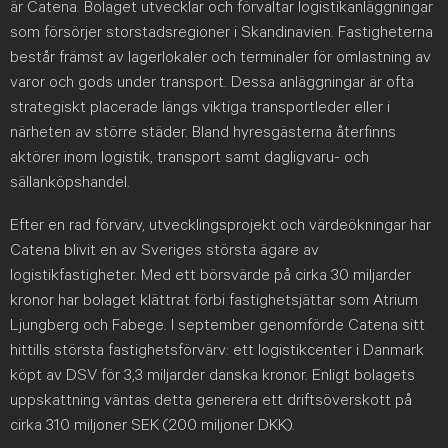
är Catena. Bolaget utvecklar och förvaltar logistikanläggningar
som försörjer storstadsregioner i Skandinavien. Fastigheterna
består främst av lagerlokaler och terminaler för omlastning av
varor och gods under transport. Dessa anläggningar är ofta
strategiskt placerade längs viktiga transportleder eller i
närheten av större städer. Bland hyresgästerna återfinns
aktörer inom logistik, transport samt dagligvaru- och
sällanköpshandel.
Efter en rad förvärv, utvecklingsprojekt och värdeökningar har
Catena blivit en av Sveriges största ägare av
logistikfastigheter. Med ett börsvärde på cirka 30 miljarder
kronor har bolaget klättrat förbi fastighetsjättar som Atrium
Ljungberg och Fabege. I september genomförde Catena sitt
hittills största fastighetsförvärv: ett logistikcenter i Danmark
köpt av DSV för 3,3 miljarder danska kronor. Enligt bolagets
uppskattning väntas detta generera ett driftsöverskott på
cirka 310 miljoner SEK (200 miljoner DKK).