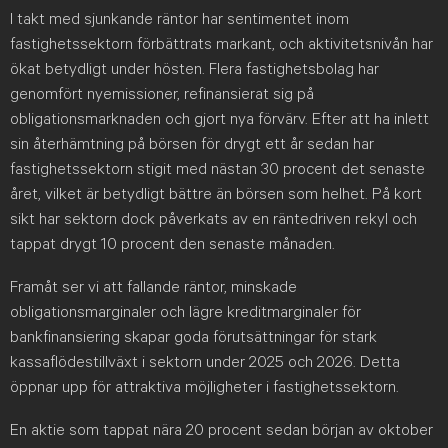
I takt med sjunkande räntor har sentimentet inom
fastighetssektorn förbättrats markant, och aktivitetsnivån har
ökat betydligt under hösten. Flera fastighetsbolag har
genomfört nyemissioner, refinansierat sig på
obligationsmarknaden och gjort nya förvärv. Efter att ha inlett
sin återhämtning på börsen för drygt ett år sedan har
fastighetssektorn stigit med nästan 30 procent det senaste
året, vilket är betydligt bättre än börsen som helhet. På kort
sikt har sektorn dock påverkats av en räntedriven rekyl och
tappat drygt 10 procent den senaste månaden.
Framåt ser vi att fallande räntor, minskade
obligationsmarginaler och lägre kreditmarginaler för
bankfinansiering skapar goda förutsättningar för stark
kassaflödestillväxt i sektorn under 2025 och 2026. Detta
öppnar upp för attraktiva möjligheter i fastighetssektorn.
En aktie som tappat nära 20 procent sedan början av oktober