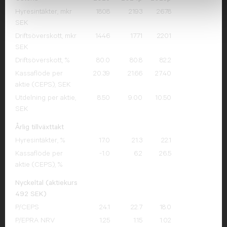
Hyresintäkter, mkr
1808
2193
2678
SEK
Driftsöverskott, mkr
1446
1771
2201
SEK
Driftsöverskott, %
80.0
80.8
82.2
Kassaflöde per
20.39
21.66
27.40
aktie (CEPS), SEK
Utdelning per aktie,
8.50
9.00
10.50
SEK
Årlig tillväxttakt
Hyresintäkter, %
17.0
21.3
22.1
Kassaflöde per
-1.0
6.2
26.5
aktie (CEPS), %
Nyckeltal (aktiekurs
492 SEK)
P/CEPS
24.1
22.7
18.0
P/EPRA NRV
1.25
1.15
1.02