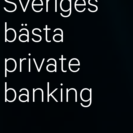
Sveriges
bästa
private
banking