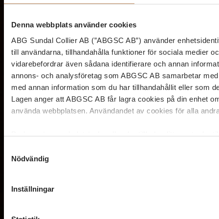
Denna webbplats använder cookies
ABG Sundal Collier AB (”ABGSC AB”) använder enhetsidentifi
till användarna, tillhandahålla funktioner för sociala medi
vidarebefordrar även sådana identifierare och annan informati
annons- och analysföretag som ABGSC AB samarbetar med. D
med annan information som du har tillhandahållit eller som de
Välkommen på event med ABG Private
Lagen anger att ABGSC AB får lagra cookies på din enhet om
Banking & Kameo
använda webbplatsen. Användandet av cookies för alla andr
Investerin
Du kan när som helst ändra eller dra tillbaka ditt samtycke 
Om du har ytterligare frågor kring ABGSC AB:s behandling a
Samtyckesval
AB via e-post till
dataprotection@abgsc.com
Nödvändig
&
Inställningar