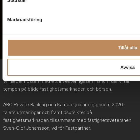
Statistik
fastighets
Marknadsföring
Tillåt alla
Avvisa
Vi inleder hösten med ett investeringsseminarium där vi tar
tempen på både fastighetsmarknaden och börsen.
ABG Private Banking och Kameo guidar dig genom 2020-
talets utmaningar och framtidsutsikter på
fastighetsmarknaden tillsammans med fastighetsveteranen
Sven-Olof Johansson, vd för Fastpartner.