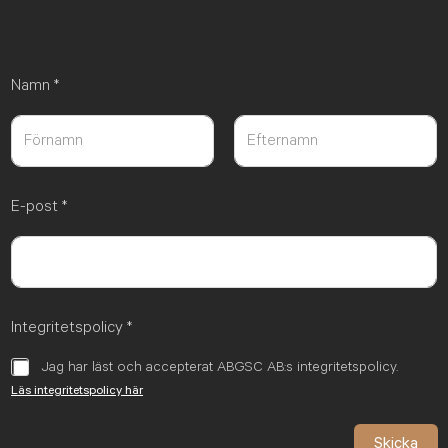
Namn
*
Först
Sist
E-post
*
Integritetspolicy
*
Jag har läst och accepterat ABGSC AB:s integritetspolicy.
Läs integritetspolicy här
Skicka