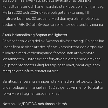
Sweco är Trafikverkets största leverantör av tekniska
konsulttjänster och har en särskilt stark position inom järnväg.
Mellan 2022 och 2024 ökade bolagets fakturering till
Trafikverket med 32 procent. Med den nya planen på plats
bedömer ABGSC att Sweco kan bli en av de största vinnarna.
Stark balansräkning öppnar möjligheter
Förvärv är en viktig del av Swecos tillväxtstrategi. Bolaget har
under flera år visat att det går att komplettera den organiska
tillväxten med värdeskapande förvärv utan att äventyra
lönsamheten. Historiskt har förvärven bidragit med omkring
3,5 procentenheters årlig försäljningstillväxt, samtidigt som
marginalerna hållits relativt intakta.
Samtidigt är balansräkningen stark, med en nettoskuld långt
under bolagets finansiella mål. Det ger utrymme för fortsatta
förvärv i en fragmenterad marknad.
Nettoskuld/EBITDA och finansiellt mål