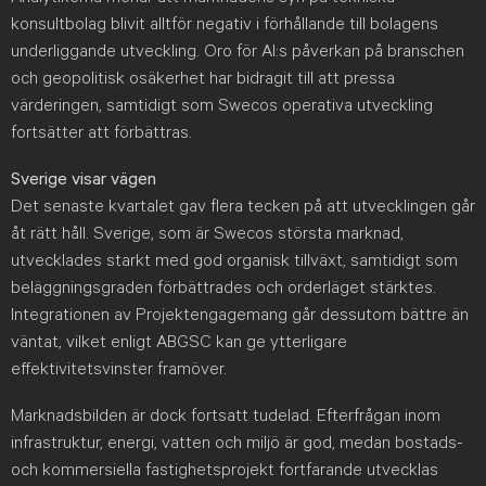
konsultbolag blivit alltför negativ i förhållande till bolagens
underliggande utveckling. Oro för AI:s påverkan på branschen
och geopolitisk osäkerhet har bidragit till att pressa
värderingen, samtidigt som Swecos operativa utveckling
fortsätter att förbättras.
Sverige visar vägen
Det senaste kvartalet gav flera tecken på att utvecklingen går
åt rätt håll. Sverige, som är Swecos största marknad,
utvecklades starkt med god organisk tillväxt, samtidigt som
beläggningsgraden förbättrades och orderläget stärktes.
Integrationen av Projektengagemang går dessutom bättre än
väntat, vilket enligt ABGSC kan ge ytterligare
effektivitetsvinster framöver.
Marknadsbilden är dock fortsatt tudelad. Efterfrågan inom
infrastruktur, energi, vatten och miljö är god, medan bostads-
och kommersiella fastighetsprojekt fortfarande utvecklas