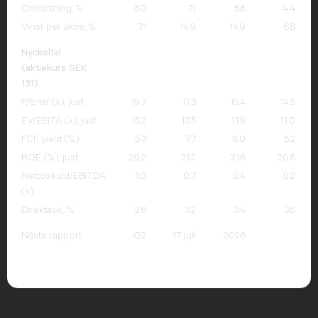
Omsättning, %
3.0
7.1
5.8
4.4
Vinst per aktie, %
7.1
14.9
14.9
6.8
Nyckeltal
(aktiekurs SEK
131)
P/E-tal (x), just
19.7
17.3
15.4
14.5
EV/EBITA (x), just
15.2
13.5
11.9
11.0
FCF yield (%)
5.3
7.7
8.0
8.2
ROE (%), just
20.2
21.2
21.6
20.8
Nettoskuld/EBITDA
1.0
0.7
0.4
0.2
(x)
Direktavk., %
2.8
3.2
3.4
3.8
Nästa rapport
Q2
17 juli
2026