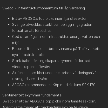
Sweco – Infrastrukturmomentum till låg värdering
Ett av ABGSC:s top picks inom tjänstesektorn
Sverige utvecklas starkt och beläggningsgraden
fortsätter att förbättras
God efterfrågan inom infrastruktur, energi, vatten och
miljö
Potentiellt en av de största vinnarna på Trafikverkets
nya infrastrukturplan
Stark balansräkning skapar utrymme för fortsatta
värdeskapande förvärv
Aktien handlas klart under historiska värderingsnivåer
trots god vinsttillväxt
ABGSC rekommenderar Köp med riktkurs SEK 170
Sentimentet skymmer fundamenta
Sweco är ett av ABGSC:s top picks inom tjänstesektorn.
Analytikerna menar att marknadens syn på tekniska