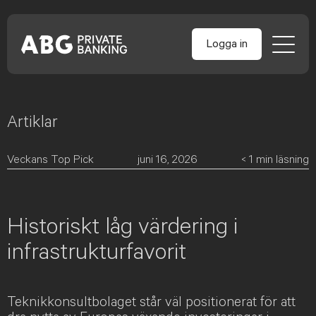
Logga in
Artiklar
Skip
to
content
Veckans Top Pick
juni 16, 2026
< 1
min läsning
Historiskt låg värdering i
infrastrukturfavorit
Teknikkonsultbolaget står väl positionerat för att