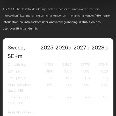
ABGSC AB har fastställda riktlinjer och rutiner för att undvika och hantera
intressekonflikter mellan sig och sina kunder och mellan sina kunder.
Ytterligare
information om intressekonflikter, ansvarsbegränsning, distribution och
upphovsrätt hittar du
här
.
Sweco,
2025
2026p
2027p
2028p
SEKm
Omsättning
31586
33823
35775
37348
EBIT just.
3190
3556
4032
4323
EBIT just., %
10.1
10.5
11.3
11.6
Vinst per aktie
6.64
7.56
8.52
9.02
(just), SEK
Utdelning per
3.7
4.2
4.5
5.0
aktie, SEK
Årlig tillväxttakt