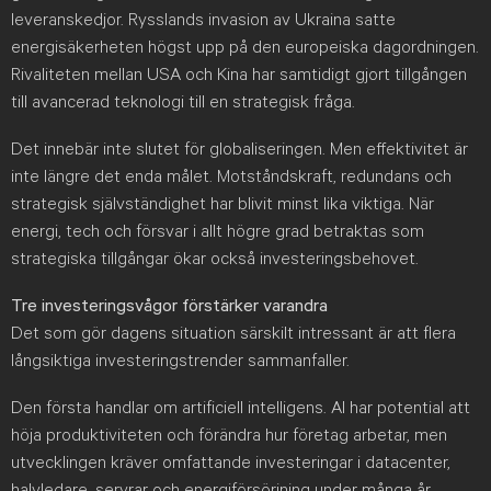
leveranskedjor. Rysslands invasion av Ukraina satte
energisäkerheten högst upp på den europeiska dagordningen.
Rivaliteten mellan USA och Kina har samtidigt gjort tillgången
till avancerad teknologi till en strategisk fråga.
Det innebär inte slutet för globaliseringen. Men effektivitet är
inte längre det enda målet. Motståndskraft, redundans och
strategisk självständighet har blivit minst lika viktiga. När
energi, tech och försvar i allt högre grad betraktas som
strategiska tillgångar ökar också investeringsbehovet.
Tre investeringsvågor förstärker varandra
Det som gör dagens situation särskilt intressant är att flera
långsiktiga investeringstrender sammanfaller.
Den första handlar om artificiell intelligens. AI har potential att
höja produktiviteten och förändra hur företag arbetar, men
utvecklingen kräver omfattande investeringar i datacenter,
halvledare, servrar och energiförsörjning under många år