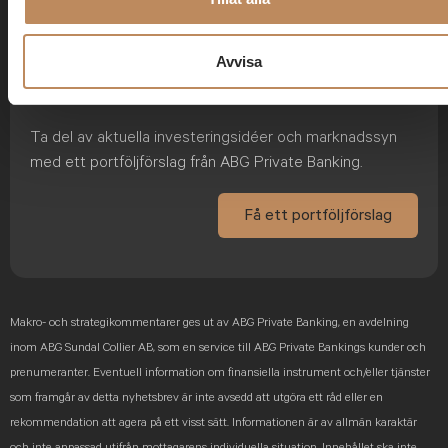
Avvisa
Ännu inte kund?
Ta del av aktuella investeringsidéer och marknadssyn
med ett portföljförslag från ABG Private Banking.
Få ett portföljförslag
Makro- och strategikommentarer ges ut av ABG Private Banking, en avdelning
inom ABG Sundal Collier AB, som en service till ABG Private Bankings kunder och
prenumeranter. Eventuell information om finansiella instrument och/eller tjänster
som framgår av detta nyhetsbrev är inte avsedd att utgöra ett råd eller en
rekommendation att agera på ett visst sätt. Informationen är av allmän karaktär
och inte anpassad utifrån mottagarens individuella situation. Innehållet ska inte