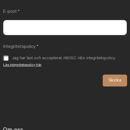
Först
Sist
E-post
*
Integritetspolicy
*
Jag har läst och accepterat ABGSC AB:s integritetspolicy.
Läs integritetspolicy här
Skicka
Om oss