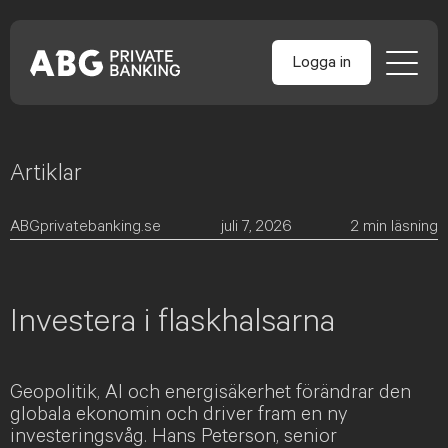
Logga in
Artiklar
Skip
to
content
ABGprivatebanking.se
juli 7, 2026
2
min läsning
Investera i flaskhalsarna
Geopolitik, AI och energisäkerhet förändrar den
globala ekonomin och driver fram en ny
investeringsvåg. Hans Peterson, senior