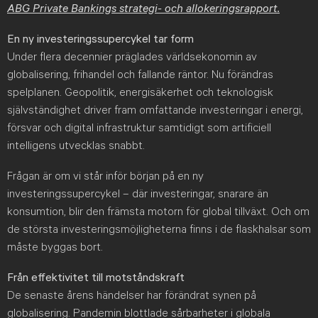
ABG Private Bankings strategi- och allokeringsrapport.
En ny investeringssupercykel tar form
Under flera decennier präglades världsekonomin av
globalisering, frihandel och fallande räntor. Nu förändras
spelplanen. Geopolitik, energisäkerhet och teknologisk
självständighet driver fram omfattande investeringar i energi,
försvar och digital infrastruktur samtidigt som artificiell
intelligens utvecklas snabbt.
Frågan är om vi står inför början på en ny
investeringssupercykel – där investeringar, snarare än
konsumtion, blir den främsta motorn för global tillväxt. Och om
de största investeringsmöjligheterna finns i de flaskhalsar som
måste byggas bort.
Från effektivitet till motståndskraft
De senaste årens händelser har förändrat synen på
globalisering. Pandemin blottlade sårbarheter i globala