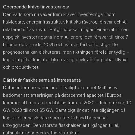
Oberoende kräver investeringar
Den värld som nu växer fram kräver investeringar inom
halvledare, energiinfrastruktur, kritiska råvaror, försvar och AI-
relaterad infrastruktur. Enligt uppskattningar i Financial Times
uppgick investeringarna inom AI, energi och försvar till cirka 7
biljoner dollar under 2025 och väntas fortsätta stiga. De
prognoserna kan diskuteras, men riktningen förefaller tydlig –
kapitalutgifter kan åter bli en viktig drivkraft för global tillväxt
och produktivitet.
Därför är flaskhalsarna så intressanta
Datacentermarknaden är ett tydligt exempel. McKinsey
bedömer att efterfrågan på datacenterkapacitet i Europa
kommer att mer än tredubblas fram till 2030 – från omkring 10
GW 2023 till cirka 35 GW. Samtidigt är det inte tillgången på
kapital eller halvledare som i första hand begränsar
utbyggnaden. Den största flaskhalsen är tillgången till el,
nätanslutningar och kraftinfrastruktur.