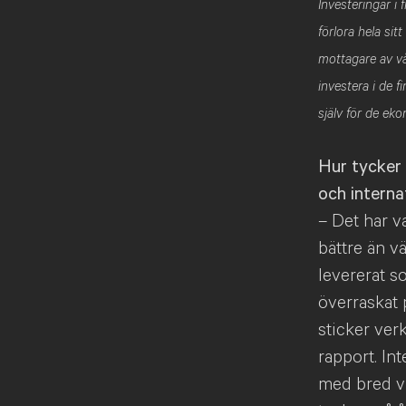
Investeringar i
förlora hela sit
mottagare av vå
investera i de 
själv för de ek
Hur tycker 
och interna
– Det har v
bättre än v
levererat s
överraskat 
sticker ver
rapport. In
med bred vi