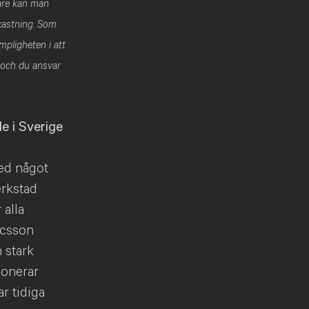
rare kan man
vkastning. Som
mpligheten i att
 och du ansvar
e i Sverige
med något
erkstad
 alla
icsson
 stark
ponerar
r tidiga