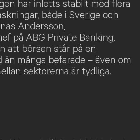
n har inletts stabilt med flera
askningar, både i Sverige och
onas Andersson,
hef på ABG Private Banking,
en att börsen står på en
d än många befarade – även om
ellan sektorerna är tydliga.