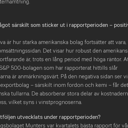
terhämtning.
ågot särskilt som sticker ut i rapportperioden – positiv
iva är hur starka amerikanska bolag fortsätter att vara,
omsättningssidan. Det visar hur robust den amerikan
rtfarande är, trots en lång period med höga räntor. A
S&P 500-bolagen som har rapporterat hittills slår
arna är anmärkningsvärt. På den negativa sidan ser vi
exportbolag – särskilt inom fordon och kemi – får det
ska tullarna. De absorberar stora delar av kostnadern
ss, vilket syns i vinstprognoserna.
tföljen utvecklats under rapportperioden?
gsbolaget Munters var kvartalets bästa rapport för vå