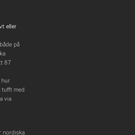
t eller
 både på
ska
tt 87
 hur
 tufft med
a via
r nordiska