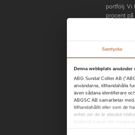
portfölj. V
procent på 
ökade posit
mot globala
förväntar o
Samtycke
med allt bät
– För andra
Denna webbplats använder 
väl av mark
ABG Sundal Collier AB (”ABGS
generellt ä
användarna, tillhandahålla f
även sådana identifierare oc
kundrelatio
ABGSC AB samarbetar med. D
fartygmarkn
tillhandahållit eller som de 
ser bra ut 
enhet om de är absolut nödvä
att fler pa
ändamål kräver ditt medgiva
Samtyckesval