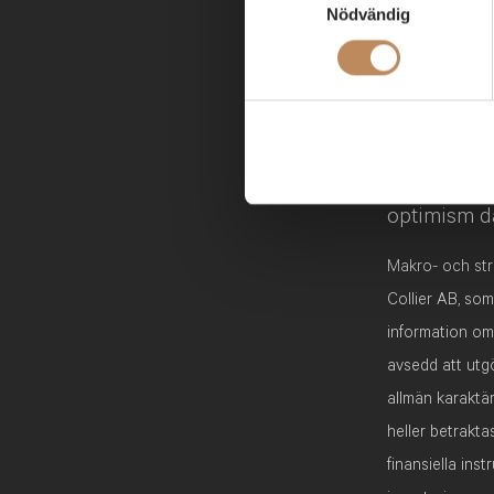
Du kan när som helst ändra e
Nödvändig
Vad blir vi
ytterligare frågor kring ABG
– Centralba
till
dataprotection@abgsc.
På onsdag 
står still 
de fem stor
året. Och m
optimism dä
Makro- och str
Collier AB, som
information om 
avsedd att utgö
allmän karaktär
heller betrakta
finansiella ins