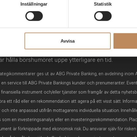
ller dra tillbaka ditt samtycke till cookie-förklaringen på ABGS
Inställningar
Statistik
ktigast att hålla ögonen på den närmaste tiden?
SC AB:s behandling av dina personuppgifter, vänligen kontakta 
nksbeskeden i veckan kan bli avgörande för stämning
com
väntas Fed sänka räntan igen, medan ECB på torsdag 
– och marknaden lär väga orden på guldvåg. Samtidigt r
a amerikanska techjättarna, vilket kan sätta tonen för 
Avvisa
ed toppmötet mellan Trump och Xi i sikte kan en gnu
r hålla börshumöret uppe ytterligare en tid.
ategikommentarer ges ut av ABG Private Banking, en avdelning inom
 en service till ABG Private Bankings kunder och prenumeranter. Event
finansiella instrument och/eller tjänster som framgår av detta nyhetsb
ra ett råd eller en rekommendation att agera på ett visst sätt. Inform
 och inte anpassad utifrån mottagarens individuella situation. Innehåll
s som en investeringsanalys eller en investeringsrekommendation. Plac
trument är förknippade med ekonomisk risk. Du ansvarar själv för riske