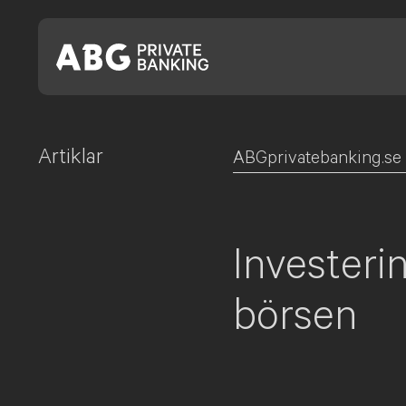
Artiklar
Skip
ABGprivatebanking.se
to
content
Investeri
börsen