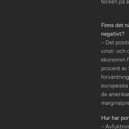
tecken på å
Finns det n
negativt?
– Det posit
vinst- och 
ekonomin fo
procent av 
förväntning
europeiska 
de amerikan
marginalpre
Hur har por
– Avfuktnin