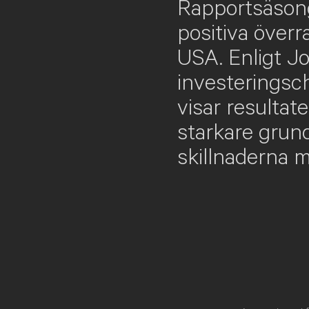
Rapportsäsonge
positiva överr
USA. Enligt J
investeringsc
visar resultat
starkare grun
skillnaderna m