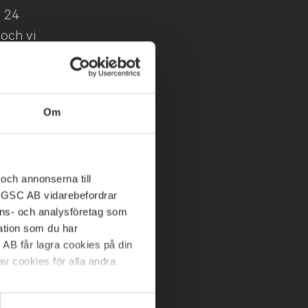
d 24
 och vi
 exponering
tet. Vi
 kombinerat
Om
 togs emot
aden
och annonserna till
e
ABGSC AB vidarebefordrar
nons- och analysföretag som
nen av
tion som du har
framtiden
 AB får lagra cookies på din
erade även
v cookies för alla andra