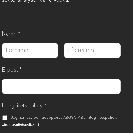
sektoranalyser varje vecka.
Namn
*
Först
Sist
E-post
*
Integritetspolicy
*
Jag har läst och accepterat ABGSC AB:s integritetspolicy.
Läs integritetspolicy här