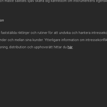
och måste således själv skaffa dig kännedom om instrumentens egens
ion
stställda riktlinjer och rutiner för att undvika och hantera intresseko
nder och mellan sina kunder. Ytterligare information om intressekonflik
ning, distribution och upphovsrätt hittar du
här
.