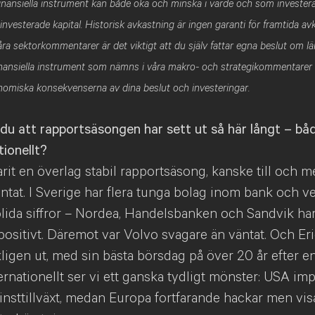
 finansiella instrument kan både öka och minska i värde och som investe
t investerade kapital. Historisk avkastning är ingen garanti för framtida a
ra sektorkommentarer är det viktigt att du själv fattar egna beslut om lä
finansiella instrument som nämns i våra makro- och strategikommentarer
onomiska konsekvenserna av dina beslut och investeringar.
du att rapportsäsongen har sett ut så här långt – båd
tionellt?
arit en överlag stabil rapportsäsong, kanske till och 
äntat. I Sverige har flera tunga bolag inom bank och v
olida siffror – Nordea, Handelsbanken och Sandvik har
positivt. Däremot var Volvo svagare än väntat. Och Er
kligen ut, med sin bästa börsdag på över 20 år efter en
ternationellt ser vi ett ganska tydligt mönster: USA im
nsttillväxt, medan Europa fortfarande hackar men visa