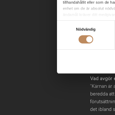
tillhandahållit eller som de 
europeiska 
enhet om de är absolut nödvä
förvaltarna 
ändamål kräver ditt medgiva
ungefär fyra
Samtyckesval
Du kan när som helst ändra e
vilket skap
Nödvändig
ytterligare frågor kring ABG
till
dataprotection@abgsc.
Till det ko
i Sverige —
dagens ISK 
börsintroduk
Vad avgör e
”Kärnan är 
beredda att
förutsättni
det ibland 