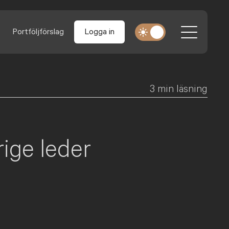
Portföljförslag
Logga in
3
min läsning
ige leder