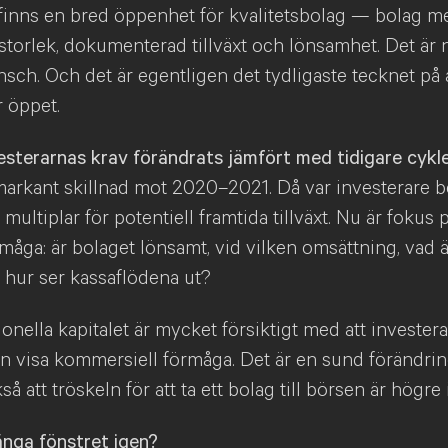
finns en bred öppenhet för kvalitetsbolag — bolag m
 storlek, dokumenterad tillväxt och lönsamhet. Det är 
nsch. Och det är egentligen det tydligaste tecknet på a
r öppet.
esterarnas krav förändrats jämfört med tidigare cykl
markant skillnad mot 2020–2021. Då var investerare b
multiplar för potentiell framtida tillväxt. Nu är fokus
måga: är bolaget lönsamt, vid vilken omsättning, vad ä
 hur ser kassaflödena ut?
ionella kapitalet är mycket försiktigt med att investera
n visa kommersiell förmåga. Det är en sund förändri
å att tröskeln för att ta ett bolag till börsen är högre 
nga fönstret igen?