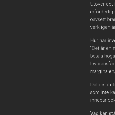
Utöver det 
erforderlig
oavsett bra
verkligen ä
Hur har inv
”Det är en 
betala höga 
leveransför
marginalen,
Det institut
som inte ka
innebär ocks
Vad kan stä