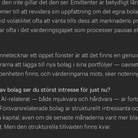
den inte gillar det den ser. Emittenter är betydligt 
mer till att revidera sin uppfattning om det egna bol
id volatilitet ofta att vänta tills dess att marknadens 
är ofta i det värderingsgapet som processer pausas el
netecknar ett öppet fönster är att det finns en genu
arna att lägga till nya bolag i sina portföljer — oavse
enheten finns, och värderingarna möts, sker notering
 av bolag ser du störst intresse för just nu?
r AI-relaterat — både mjukvara och hårdvara — är forts
 Försvarsrelaterade bolag är strukturellt intressanta oc
ra kapital, även om de senaste månaderna varit mer bl
. Men den strukturella tillväxten finns kvar.