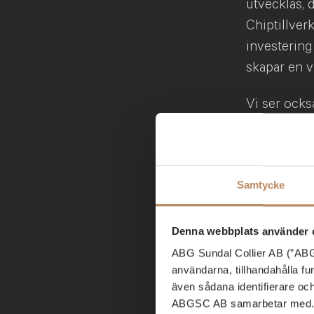
utvecklas, 
Chiptillver
investering
skapar en v
Vi ser ocks
och att små
viktigt, ef
Europa och 
Samtycke
inom large 
Sverige lyf
Denna webbplats använder 
Vad ligger
ABG Sundal Collier AB (”ABGS
”Vi har vär
användarna, tillhandahålla f
sak: vi har 
även sådana identifierare oc
ABGSC AB samarbetar med. D
investerar i