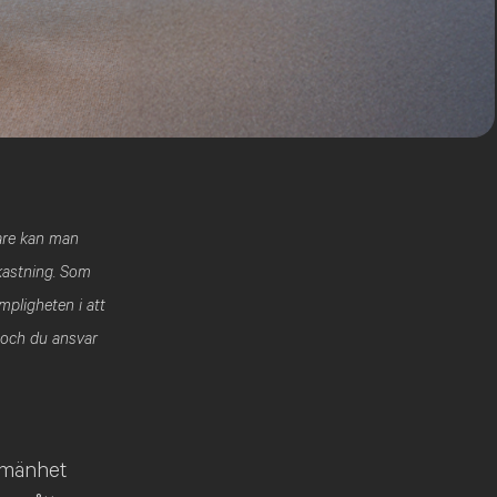
rare kan man
vkastning. Som
mpligheten i att
 och du ansvar
llmänhet