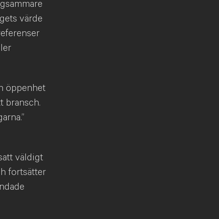
långsammare
agets värde
preferenser
ler
in öppenhet
tt bransch.
arna.”
att väldigt
h fortsätter
andade