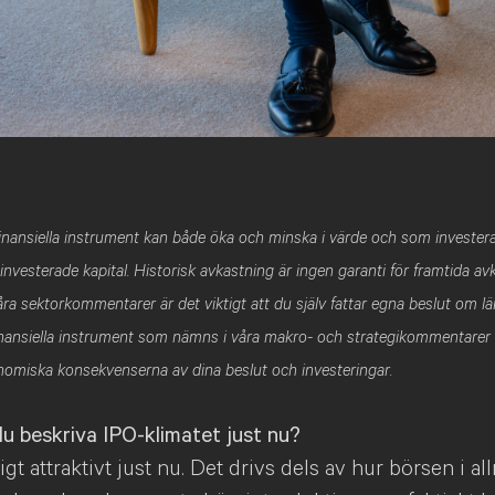
 finansiella instrument kan både öka och minska i värde och som investe
t investerade kapital. Historisk avkastning är ingen garanti för framtida a
ra sektorkommentarer är det viktigt att du själv fattar egna beslut om lä
finansiella instrument som nämns i våra makro- och strategikommentarer
onomiska konsekvenserna av dina beslut och investeringar.
du beskriva IPO-klimatet just nu?
igt attraktivt just nu. Det drivs dels av hur börsen i a