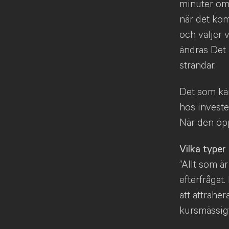
minuter om 
när det kom
och väljer v
ändras Det 
strandar.
Det som kän
hos invester
När den öpp
Vilka typer
”Allt som ä
efterfrågat.
att attrahe
kursmässigt