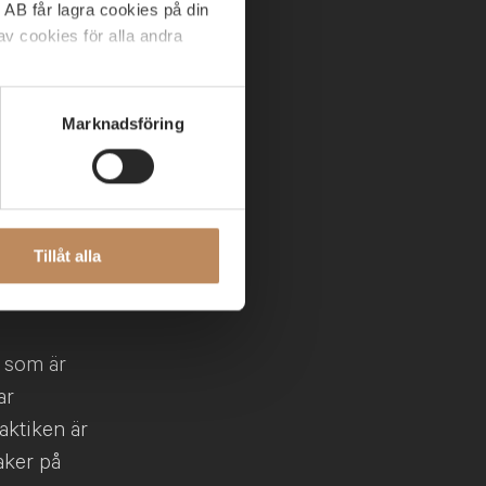
 AB får lagra cookies på din
ngar
v cookies för alla andra
ge har vi
nländer,
C AB:s webbplats. Om du har
Marknadsföring
ABGSC AB via e-post
iesparkultur
 till
 i
Tillåt alla
e som är
ar
aktiken är
aker på