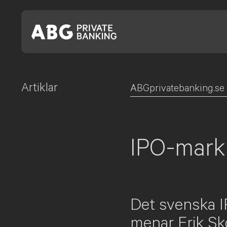
Artiklar
Skip
ABGprivatebanking.se
to
content
IPO-markn
Det svenska I
menar Erik Sk