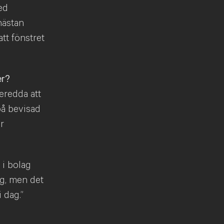
ed
nästan
tt fönstret
er?
eredda att
 på bevisad
r
 i bolag
ng, men det
i dag.”