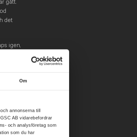
r gått.
god
h det
aps igen,
en. Det är
mfört med
narare än
Om
tre.”
teringer.
och annonserna till
llt på en
ABGSC AB vidarebefordrar
om faktiskt
nons- och analysföretag som
tion som du har
esta