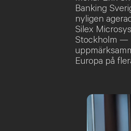
Banking Sveri
nyligen agerad
Silex Microsy
Stockholm — 
uppmärksamma
Europa på flera