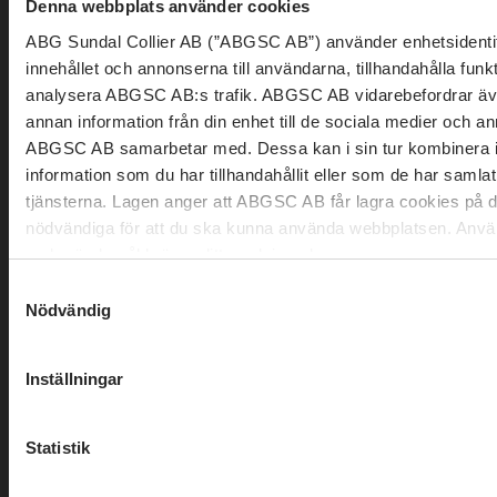
Denna webbplats använder cookies
ABG Sundal Collier AB (”ABGSC AB”) använder enhetsidentifi
innehållet och annonserna till användarna, tillhandahålla funk
analysera ABGSC AB:s trafik. ABGSC AB vidarebefordrar äve
annan information från din enhet till de sociala medier och 
ABGSC AB samarbetar med. Dessa kan i sin tur kombinera 
information som du har tillhandahållit eller som de har samlat
tjänsterna. Lagen anger att ABGSC AB får lagra cookies på d
nödvändiga för att du ska kunna använda webbplatsen. Använ
andra ändamål kräver ditt medgivande.
Samtyckesval
Du kan när som helst ändra eller dra tillbaka ditt samtycke til
Nödvändig
ABGSC AB:s webbplats. Om du har ytterligare frågor kring
dina personuppgifter, vänligen kontakta ABGSC AB via e-pos
Inställningar
till
dataprotection@abgsc.com
Statistik