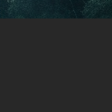
Inget beak
för hållbar