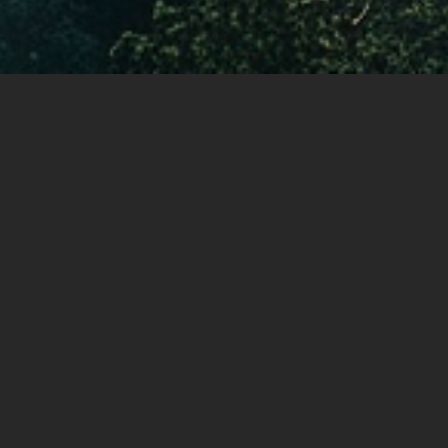
tande av de negativa konsekvenserna av investerings
hetsfaktorer