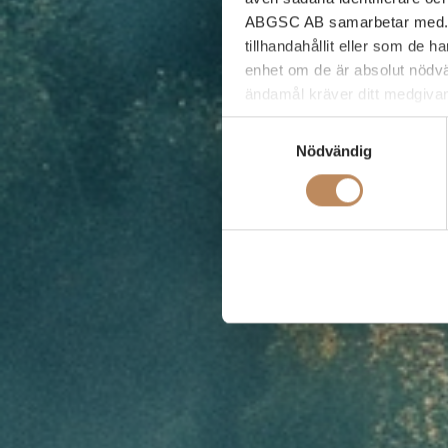
ABGSC AB samarbetar med. D
tillhandahållit eller som de 
enhet om de är absolut nödvä
ändamål kräver ditt medgiva
Samtyckesval
Du kan när som helst ändra e
Nödvändig
ytterligare frågor kring ABG
till
dataprotection@abgsc.