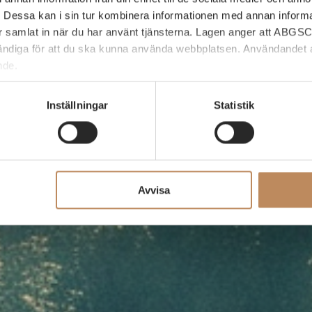
essa kan i sin tur kombinera informationen med annan informa
har samlat in när du har använt tjänsterna. Lagen anger att ABGSC
ndiga för att du ska kunna använda webbplatsen. Användandet a
nde.
ller dra tillbaka ditt samtycke till cookie-förklaringen på ABGS
Inställningar
Statistik
SC AB:s behandling av dina personuppgifter, vänligen kontakta 
com
Avvisa