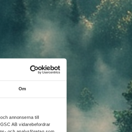
Om
och annonserna till
ABGSC AB vidarebefordrar
nons- och analysföretag som