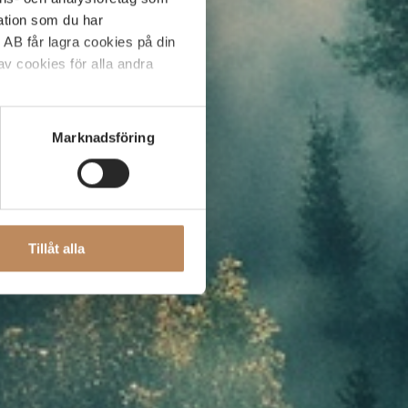
tion som du har
 AB får lagra cookies på din
v cookies för alla andra
C AB:s webbplats. Om du har
Marknadsföring
ABGSC AB via e-post
Tillåt alla