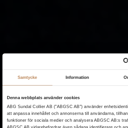
Samtycke
Information
O
Denna webbplats använder cookies
ABG Sundal Collier AB (”ABGSC AB”) använder enhetsidentif
att anpassa innehållet och annonserna till användarna, tillha
funktioner för sociala medier och analysera ABGSC AB:s traf
ABGSC AB vidarebefordrar även sådana identifierare och a