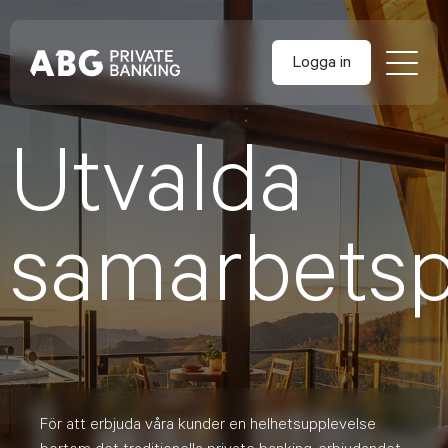
Skip
to
content
Logga in
Utvalda
samarbetsp
För att erbjuda våra kunder en helhetsupplevelse