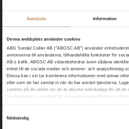
Först
Sist
E-post
*
Samtycke
Information
Denna webbplats använder cookies
Integritetspolicy
*
ABG Sundal Collier AB (”ABGSC AB”) använder enhetsidentifi
annonserna till användarna, tillhandahålla funktioner för s
Jag har läst och accepterat ABGSC AB:s integritetspolicy.
AB:s trafik. ABGSC AB vidarebefordrar även sådana identifie
Läs integritetspolicy här
enhet till de sociala medier och annons- och analysföreta
Dessa kan i sin tur kombinera informationen med annan inform
Skicka
eller som de har samlat in när du har använt tjänsterna. Lag
cookies på din enhet om de är absolut nödvändiga för att d
Användandet av cookies för alla andra ändamål kräver ditt 
Du kan när som helst ändra eller dra tillbaka ditt samtycke t
Samtyckesval
AB:s webbplats. Om du har ytterligare frågor kring ABGSC A
Nödvändig
personuppgifter, vänligen kontakta ABGSC AB via e-post till