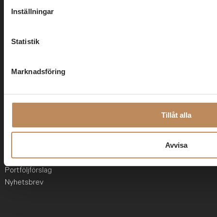
Om oss
Inställningar
Obunden rådgivning utan egna fonder
Skräddarsydd kapitalförvaltning
Statistik
Investementbankens affärsflöde
Topprankat analyshus
Marknadsföring
ABG Private Banking
Kundinformation
Tillåt alla
Kontakt
Avvisa
Intresseanmälan
Portföljförslag
Nyhetsbrev