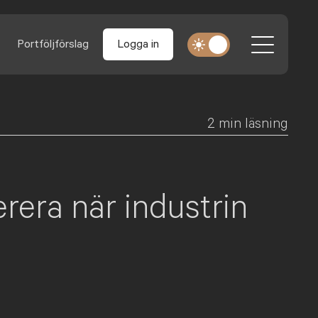
Portföljförslag
Logga in
2
min läsning
erera när industrin