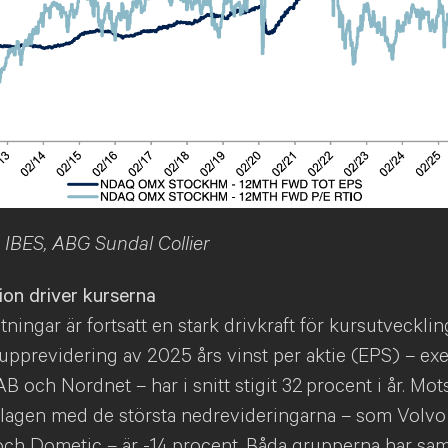
, IBES, ABG Sundal Collier
on driver kurserna
tningar är fortsatt en stark drivkraft för kursutveckli
upprevidering av 2025 års vinst per aktie (EPS) – ex
B och Nordnet – har i snitt stigit 32 procent i år. Mo
bolagen med de största nedrevideringarna – som Volvo
och Dometic – är -14 procent. Båda grupperna har sam