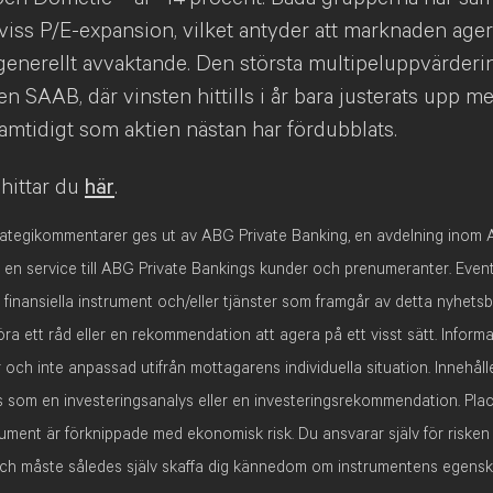
viss P/E-expansion, vilket antyder att marknaden agera
generellt avvaktande. Den största multipeluppvärderin
en SAAB, där vinsten hittills i år bara justerats upp m
amtidigt som aktien nästan har fördubblats.
hittar du
här
.
ategikommentarer ges ut av ABG Private Banking, en avdelning inom
 en service till ABG Private Bankings kunder och prenumeranter. Event
finansiella instrument och/eller tjänster som framgår av detta nyhetsb
ra ett råd eller en rekommendation att agera på ett visst sätt. Inform
 och inte anpassad utifrån mottagarens individuella situation. Innehåll
s som en investeringsanalys eller en investeringsrekommendation. Plac
trument är förknippade med ekonomisk risk. Du ansvarar själv för riske
och måste således själv skaffa dig kännedom om instrumentens egens