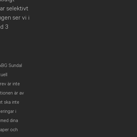
r selektivt
gen ser vi i
ed 3
 ABG Sundal
uell
rev är inte
ationen är av
et ska inte
eringar i
n med dina
kaper och