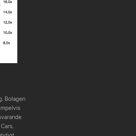
ng. Bolagen
empelvis
tsvarande
 Cars,
tidigt