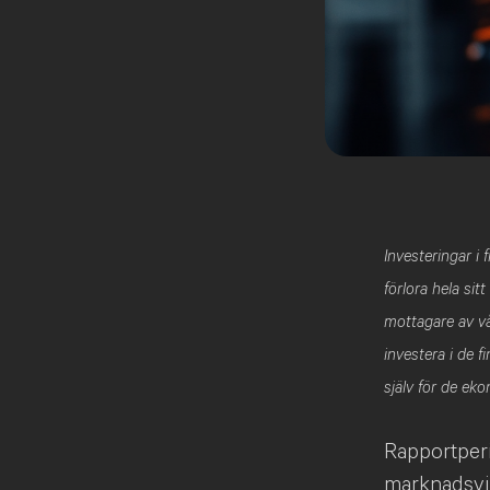
Investeringar i
förlora hela sit
mottagare av vå
investera i de 
själv för de ek
Rapportperi
marknadsvik