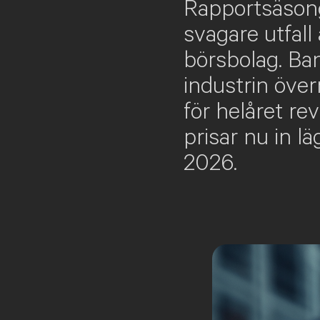
Rapportsäsong
svagare utfall
börsbolag. Ban
industrin över
för helåret r
prisar nu in l
2026.