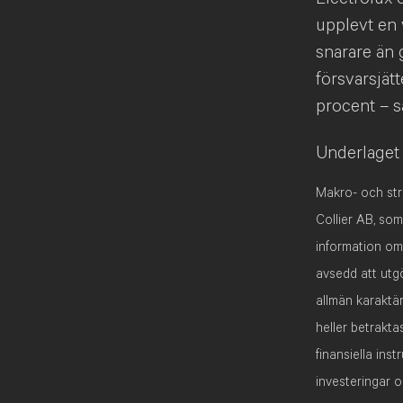
upplevt en 
snarare än 
försvarsjätt
procent – s
Underlaget 
Makro- och str
Collier AB, som
information om 
avsedd att utgö
allmän karaktär
heller betrakta
finansiella ins
investeringar 