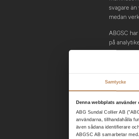
svagare än 
medan verks
ABGSC har 
på analytik
Svagare än
Endast 43 p
38 procent 
Samtycke
tillbaka jä
1,3 procent
Denna webbplats använder 
förväntat. 
ABG Sundal Collier AB (”ABGS
försäljning
användarna, tillhandahålla f
fortsatte at
även sådana identifierare oc
kvartalen.
ABGSC AB samarbetar med. D