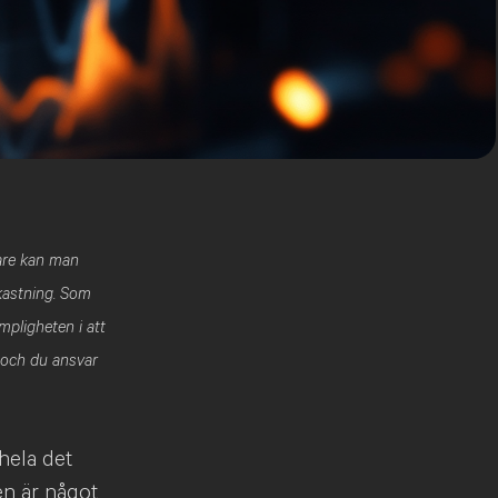
rare kan man
vkastning. Som
mpligheten i att
 och du ansvar
hela det
en är något