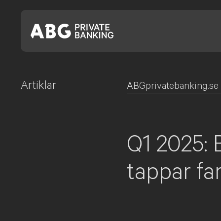
Artiklar
Skip
ABGprivatebanking.se
to
content
Q1 2025: 
tappar far