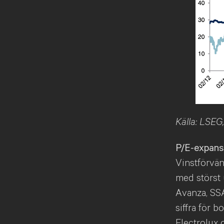
Källa: LSEG
P/E-expansi
Vinstförvän
med störst 
Avanza, SSA
siffra för 
Electrolux 