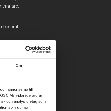
m vinnare,
n baserat
ngen, medan
tt kliv
Om
jningen
nt lägre än
och annonserna till
sektorn
ABGSC AB vidarebefordrar
ående
nons- och analysföretag som
tion som du har