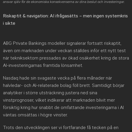
ansvar själv för de ekonomiska konsekvenserna av dina beslut och investeringar.
Riskaptit & navigation: AI ifrågasätts – men ingen systemkris
i sikte
ABG Private Bankings modeller signalerar fortsatt riskaptit,
även om marknaden under veckan ställdes inför ett nytt test
när tekniksektorn pressades av ökad osäkerhet kring de stora
AI-investeringarnas framtida lönsamhet.
Nasdaq hade sin svagaste vecka på flera månader när
halvledar- och AI-relaterade bolag föll brett. Samtidigt börjar
analytiker i större utsträckning justera ned sina
vinstprognoser, vilket indikerar att marknaden blivit mer
försiktig kring hur snabbt de omfattande investeringarna i AI
väntas omsättas i högre vinster.
Trots den utvecklingen ser vi fortfarande få tecken på en