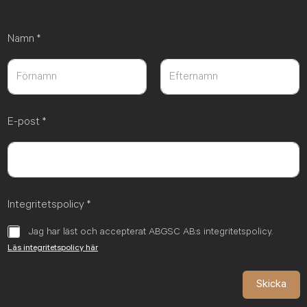
Namn
*
Först
Sist
E-post
*
Integritetspolicy
*
Jag har läst och accepterat ABGSC AB:s integritetspolicy.
Läs integritetspolicy här
Skicka