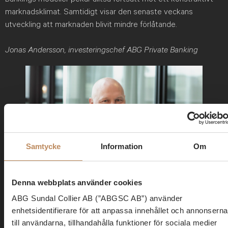
marknadsklimat. Samtidigt visar den senaste veckans
utveckling att marknaden blivit mindre förlåtande.
Jonas Andersson, investeringschef ABG Private Banking
Samtycke
Information
Om
Denna webbplats använder cookies
ABG Sundal Collier AB (”ABGSC AB”) använder
Denna portföljkommentar har tagits fram av ABG Private Banking, en avdelning
enhetsidentifierare för att anpassa innehållet och annonserna
inom ABG Sundal Collier AB, och riktar sig till kunder inom bolagets diskretionära
till användarna, tillhandahålla funktioner för sociala medier
förvaltning. Informationen syftar till att ge en översikt av de investeringar och de