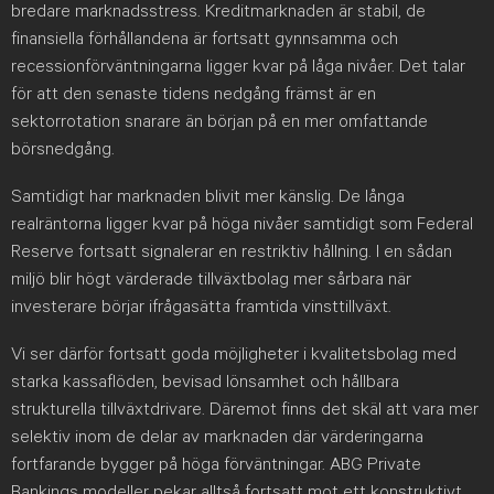
bredare marknadsstress. Kreditmarknaden är stabil, de
finansiella förhållandena är fortsatt gynnsamma och
recessionförväntningarna ligger kvar på låga nivåer. Det talar
för att den senaste tidens nedgång främst är en
sektorrotation snarare än början på en mer omfattande
börsnedgång.
Samtidigt har marknaden blivit mer känslig. De långa
realräntorna ligger kvar på höga nivåer samtidigt som Federal
Reserve fortsatt signalerar en restriktiv hållning. I en sådan
miljö blir högt värderade tillväxtbolag mer sårbara när
investerare börjar ifrågasätta framtida vinsttillväxt.
Vi ser därför fortsatt goda möjligheter i kvalitetsbolag med
starka kassaflöden, bevisad lönsamhet och hållbara
strukturella tillväxtdrivare. Däremot finns det skäl att vara mer
selektiv inom de delar av marknaden där värderingarna
fortfarande bygger på höga förväntningar. ABG Private
Bankings modeller pekar alltså fortsatt mot ett konstruktivt