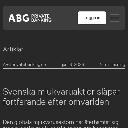
Logga in
Artiklar
Skip
to
content
ABGprivatebanking.se
juni 9, 2026
2
min läsning
Svenska mjukvaruaktier släpar
fortfarande efter omvärlden
Den globala mjukvarusektorn har återhämtat sig,