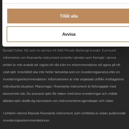
Är du kund hos ABG Private Banking och vill veta
mer om möjligheterna inom svensk mjukvara?
Tillåt alla
Kontakta din rådgivare.
Viktig information
Avvisa
Sektorfavoriter är producerad av ABG
Private Banking
, en avdelning inom ABG
Sundal Collier AB, som en service till ABG Private Bankings kunder. Eventuell
information om finansiella instrument och/eller tjänster som framgår i denna
artikel är inte avsedd att utgöra ett råd eller en rekommendation att agera på ett
visst sätt. Innehållet ska inte heller betraktas som en investeringsanalys eller en
investeringsrekommendation. Informationen är inte anpassad utifrån mottagarens
individuella situation. Placeringar i finansiella instrument är förknippade med
ekonomisk risk. Du ansvarar själv för risken med dina investeringar och måste
således själv skaffa dig kännedom om instrumentens egenskaper och risker.
I artikeln nämns följande finansiella instrument, som omfattas av redan publicerade
investeringsrekommendationer: