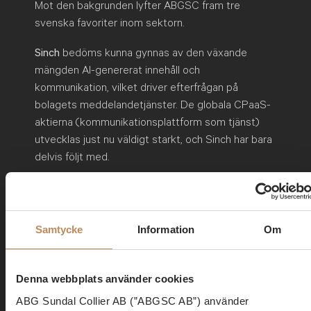
Mot den bakgrunden lyfter ABGSC fram tre
svenska favoriter inom sektorn.
Sinch
bedöms kunna gynnas av den växande
mängden AI-genererat innehåll och
kommunikation, vilket driver efterfrågan på
bolagets meddelandetjänster. De globala CPaaS-
aktierna (kommunikationsplattform som tjänst)
utvecklas just nu väldigt starkt, och Sinch har bara
delvis följt med.
Sectra
verkar på en starkt reglerad marknad där
affärskritiska system, höga inträdesbarriärer och
långa kundrelationer begränsar risken för snabb AI-
Samtycke
Information
Om
driven disruption.
Vitec
handlas i dag kring 15 gånger NTM EV/EBIT,
Denna webbplats använder cookies
jämfört med ett historiskt genomsnitt på omkring
ABG Sundal Collier AB (”ABGSC AB”) använder
30 gånger. Samtidigt väntas bolaget återgå till