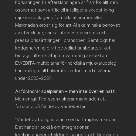
Förklaringen till eftersläpningen är framför allt den
osäkerhet som artificiell intelligens skapat kring
mjukvarubolagens framtida affärsmodeller.
Marknaden oroar sig för att AI ska minska behovet
av utvecklare, sänka inträdesbarriärerna och
pressa prissättningen i branschen. Samtidigt har
kodgenerering blivit betydligt snabbare, vilket
bidragit till en kraftig omvärdering av sektorn.
EV/EBITA-multiplarna för nordiska mjukvarubolag
har i många fall halverats jämfört med nivåerna
under 2023–2024.
AI förändrar spelplanen – men inte över en natt
Men enligt Thorsson riskerar marknaden att
fokusera på fel del av värdekedjan.
”Värdet av bolagen är inte enbart mjukvarukoden.
Det handlar också om integrationer,
konfigurationer, utbildning, support och långvariga