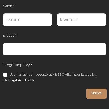
Namn
*
Först
Sist
E-post
*
Integritetspolicy
*
Jag har läst och accepterat ABGSC AB:s integritetspolicy.
Läs integritetspolicy här
Skicka