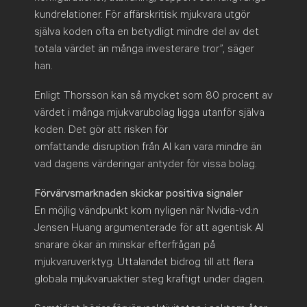
kundrelationer. För affärskritisk mjukvara utgör
själva koden ofta en betydligt mindre del av det
totala värdet än många investerare tror”, säger
han.
Enligt Thorsson kan så mycket som 80 procent av
värdet i många mjukvarubolag ligga utanför själva
koden. Det gör att risken för
omfattande disruption från AI kan vara mindre än
vad dagens värderingar antyder för vissa bolag.
Förvärvsmarknaden skickar positiva signaler
En möjlig vändpunkt kom nyligen när Nvidia-vd:n
Jensen Huang argumenterade för att agentisk AI
snarare ökar än minskar efterfrågan på
mjukvaruverktyg. Uttalandet bidrog till att flera
globala mjukvaruaktier steg kraftigt under dagen.