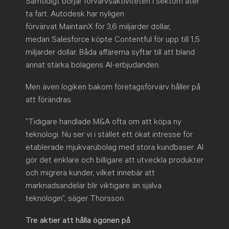
Samtidigt börjar förvärvsaktiviteten i sektorn åter
ta fart. Autodesk har nyligen
förvärvat MaintainX för 3,6 miljarder dollar,
medan Salesforce köpte Contentful för upp till 1,5
miljarder dollar. Båda affärerna syftar till att bland
annat stärka bolagens AI-erbjudanden.
Men även logiken bakom företagsförvärv håller på
att förändras.
”Tidigare handlade M&A ofta om att köpa ny
teknologi. Nu ser vi i stället ett ökat intresse för
etablerade mjukvarubolag med stora kundbaser. AI
gör det enklare och billigare att utveckla produkter
och migrera kunder, vilket innebär att
marknadsandelar blir viktigare än själva
teknologin”, säger Thorsson.
Tre aktier att hålla ögonen på