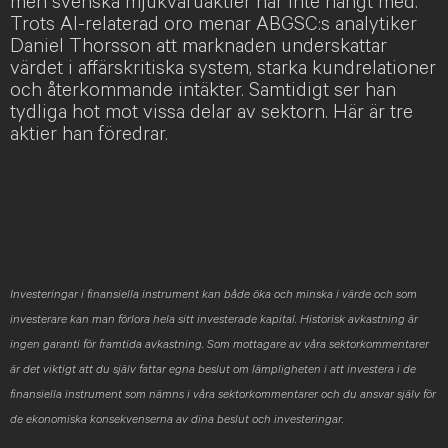
men svenska mjukvaruaktier har inte hängt med.
Trots AI-relaterad oro menar ABGSC:s analytiker
Daniel Thorsson att marknaden underskattar
värdet i affärskritiska system, starka kundrelationer
och återkommande intäkter. Samtidigt ser han
tydliga hot mot vissa delar av sektorn. Här är tre
aktier han föredrar.
Investeringar i finansiella instrument kan både öka och minska i värde och som
investerare kan man förlora hela sitt investerade kapital. Historisk avkastning är
ingen garanti för framtida avkastning. Som mottagare av våra sektorkommentarer
är det viktigt att du själv fattar egna beslut om lämpligheten i att investera i de
finansiella instrument som nämns i våra sektorkommentarer och du ansvar själv för
de ekonomiska konsekvenserna av dina beslut och investeringar.