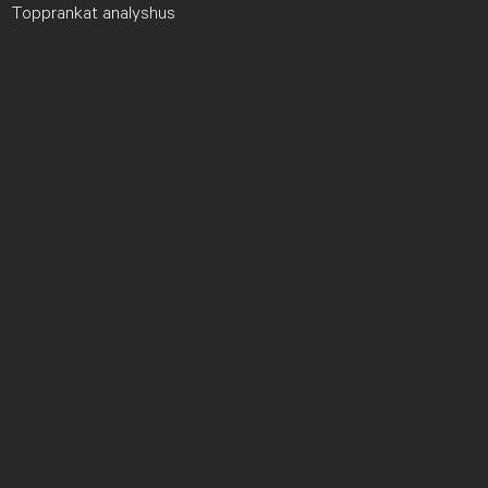
Topprankat analyshus
ABG Private Banking
Kundinformation
Kontakt
Intresseanmälan
Portföljförslag
Nyhetsbrev
Part of ABG Sundal Collier
ABGSC.com