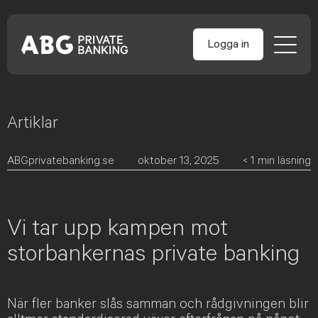
Logga in
Artiklar
Skip
to
content
ABGprivatebanking.se
oktober 13, 2025
< 1
min läsning
Vi tar upp kampen mot
storbankernas private banking
När fler banker slås samman och rådgivningen blir