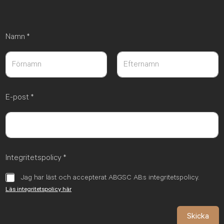
Namn
*
Först
Sist
E-post
*
Integritetspolicy
*
Jag har läst och accepterat ABGSC AB:s integritetspolicy.
Läs integritetspolicy här
Skicka