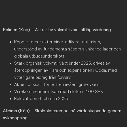
Boliden (Köp) – Attraktiv volymtillväxt till låg värdering
Koppar- och zinkterminer indikerar optimism,
understödd av fundamenta såsom sjunkande lager och
globala utbudsunderskott
Stark organisk volymtillväxt under 2025, drivet av
återöppningen av Tara och expansionen i Odda, med
ytterligare bidrag från förvärv.
Aktien prissatt för bottennivåer i gruvcykeln
Vi rekommenderar Köp med riktkurs 400 SEK
Bokslut den 6 februari 2025
Alleima (Köp) – Skolboksexempel på värdeskapande genom
avknoppning