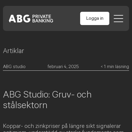
Logga in
Artiklar
Skip
to
content
ABG studio
februari 4, 2025
< 1
min läsning
ABG Studio: Gruv- och
stålsektorn
Koppar- och zinkpriser på längre sikt signalerar