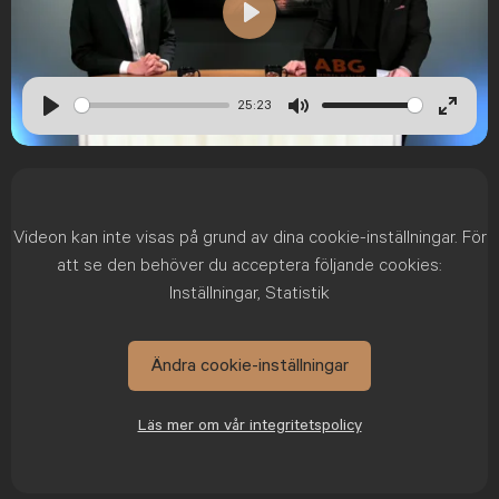
Play
25:23
Play
Mute
Enter
fullsc
Videon kan inte visas på grund av dina cookie-inställningar. För
att se den behöver du acceptera följande cookies:
Inställningar, Statistik
Ändra cookie-inställningar
Läs mer om vår integritetspolicy