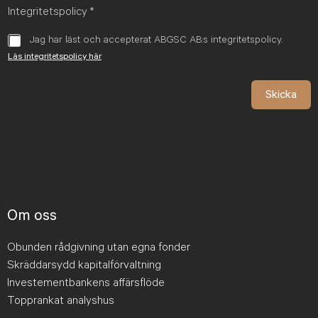
Integritetspolicy
*
Jag har läst och accepterat ABGSC AB:s integritetspolicy.
Läs integritetspolicy här
Skicka
Om oss
Obunden rådgivning utan egna fonder
Skräddarsydd kapitalförvaltning
Investementbankens affärsflöde
Topprankat analyshus