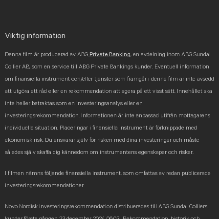
Viktig information
Denna film är producerad av ABG
Private Banking
, en avdelning inom ABG Sundal
Collier AB, som en service till ABG Private Bankings kunder. Eventuell information
om finansiella instrument och/eller tjänster som framgår i denna film är inte avsedd
att utgöra ett råd eller en rekommendation att agera på ett visst sätt. Innehållet ska
inte heller betraktas som en investeringsanalys eller en
investeringsrekommendation. Informationen är inte anpassad utifrån mottagarens
individuella situation. Placeringar i finansiella instrument är förknippade med
ekonomisk risk. Du ansvarar själv för risken med dina investeringar och måste
således själv skaffa dig kännedom om instrumentens egenskaper och risker.
I filmen nämns följande finansiella instrument, som omfattas av redan publicerade
investeringsrekommendationer:
Novo Nordisk investeringsrekommendation distribuerades till ABG Sundal Colliers
kunder första gången 23 december 2024 06:03
Rekommendation, historik och