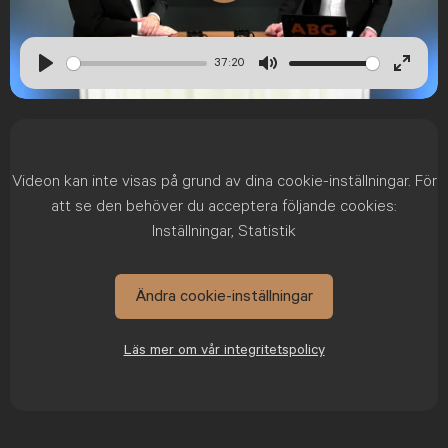
Play
37:20
Play
Mute
Enter
fullsc
Videon kan inte visas på grund av dina cookie-inställningar. För
att se den behöver du acceptera följande cookies:
Inställningar, Statistik
Ändra cookie-inställningar
Läs mer om vår integritetspolicy