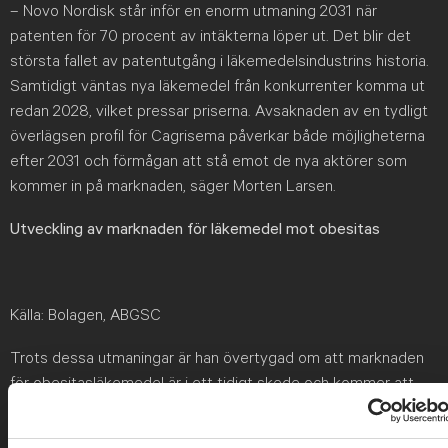
– Novo Nordisk står inför en enorm utmaning 2031 när
patenten för 70 procent av intäkterna löper ut. Det blir det
största fallet av patentutgång i läkemedelsindustrins historia.
Samtidigt väntas nya läkemedel från konkurrenter komma ut
redan 2028, vilket pressar priserna. Avsaknaden av en tydligt
överlägsen profil för Cagrisema påverkar både möjligheterna
efter 2031 och förmågan att stå emot de nya aktörer som
kommer in på marknaden, säger Morten Larsen.
Utveckling av marknaden för läkemedel mot obesitas
Källa: Bolagen, ABGSC
Trots dessa utmaningar är han övertygad om att marknaden
för obesitasläkemedel är i ett tidigt skede och kommer att
växa kraftigt. Hans syn på Novo Nordisk är fortsatt positiv,
även om han har en något mer försiktig inställning än tidigare.