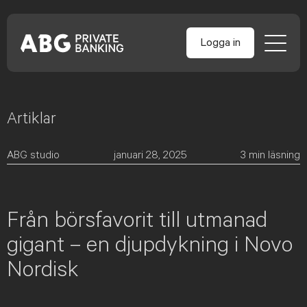
Logga in
Artiklar
Skip
to
content
ABG studio
januari 28, 2025
3
min läsning
Från börsfavorit till utmanad
gigant – en djupdykning i Novo
Nordisk