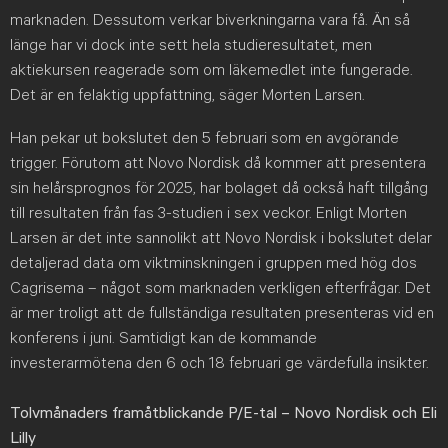
marknaden. Dessutom verkar biverkningarna vara få. Än så
länge har vi dock inte sett hela studieresultatet, men
aktiekursen reagerade som om läkemedlet inte fungerade.
Det är en felaktig uppfattning, säger Morten Larsen.
Han pekar ut bokslutet den 5 februari som en avgörande
trigger. Förutom att Novo Nordisk då kommer att presentera
sin helårsprognos för 2025, har bolaget då också haft tillgång
till resultaten från fas 3-studien i sex veckor. Enligt Morten
Larsen är det inte sannolikt att Novo Nordisk i bokslutet delar
detaljerad data om viktminskningen i gruppen med hög dos
Cagrisema – något som marknaden verkligen efterfrågar. Det
är mer troligt att de fullständiga resultaten presenteras vid en
konferens i juni. Samtidigt kan de kommande
investerarmötena den 6 och 18 februari ge värdefulla insikter.
Tolvmånaders framåtblickande P/E-tal – Novo Nordisk och Eli
Lilly