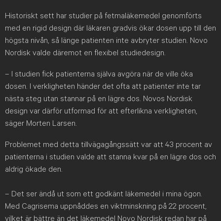
Historiskt sett har studier på fetmaläkemedel genomförts
med en rigid design där läkaren gradvis ökar dosen upp till den
högsta nivån, så länge patienten inte avbryter studien. Novo
Nordisk valde däremot en flexibel studiedesign.
– I studien fick patienterna själva avgöra när de ville öka
dosen. I verkligheten händer det ofta att patienter inte tar
nästa steg utan stannar på en lägre dos. Novos Nordisk
design var därför utformad för att efterlikna verkligheten,
säger Morten Larsen.
Problemet med detta tillvägagångssätt var att 43 procent av
patienterna i studien valde att stanna kvar på en lägre dos och
aldrig ökade den.
– Det ser ändå ut som ett godkänt läkemedel i mina ögon.
Med Cagrisema uppnåddes en viktminskning på 22 procent,
vilket är bättre än det läkemedel Novo Nordisk redan har på