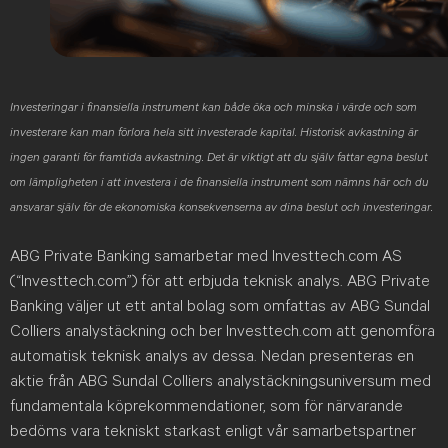
Investeringar i finansiella instrument kan både öka och minska i värde och som
investerare kan man förlora hela sitt investerade kapital. Historisk avkastning är
ingen garanti för framtida avkastning. Det är viktigt att du själv fattar egna beslut
om lämpligheten i att investera i de finansiella instrument som nämns här och du
ansvarar själv för de ekonomiska konsekvenserna av dina beslut och investeringar.
ABG Private Banking samarbetar med Investtech.com AS
(“Investtech.com”) för att erbjuda teknisk analys. ABG Private
Banking väljer ut ett antal bolag som omfattas av ABG Sundal
Colliers analystäckning och ber Investtech.com att genomföra
automatisk teknisk analys av dessa. Nedan presenteras en
aktie från ABG Sundal Colliers analystäckningsuniversum med
fundamentala köprekommendationer, som för närvarande
bedöms vara tekniskt starkast enligt vår samarbetspartner