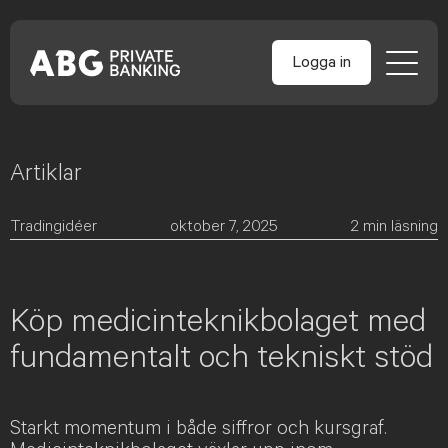
Logga in
Artiklar
Skip
to
content
Tradingidéer
oktober 7, 2025
2
min läsning
Köp medicinteknikbolaget med
fundamentalt och tekniskt stöd
Starkt momentum i både siffror och kursgraf.