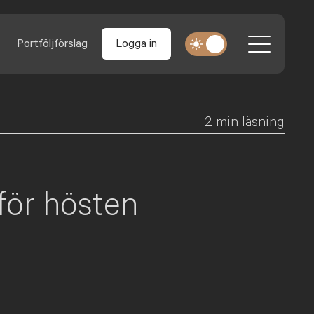
Portföljförslag
Logga in
2
min läsning
för hösten