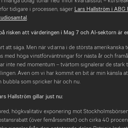
 många bolag ’tonar ned’ inför kvartalsslut – kursrea
ör tidigare i processen, säger
Lars Hallström i ABG 
tudiosamtal
.
på risken att värderingen i Mag 7 och AI-sektorn är e
årt att säga. Men när vd:arna i de största amerikanska
s med höga vinstförväntningar för nästa år och framå
nar inte ned momentum – tvärtom signalerar de stark 
lingen. Även om vi har kommit en bit är min känsla att
en bubbla som spricker här och nu.
rs Hallström gillar just nu:
red, högkvalitativ exponering mot Stockholmsbörsen,
stansrabatt (över femårssnittet) och cirka 40 procen