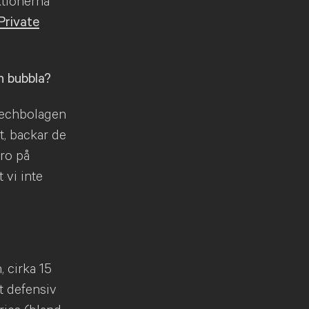
ktionerna
Private
n bubbla?
 techbolagen
t, backar de
tro på
 vi inte
 cirka 15
t defensiv