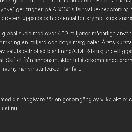
tarka signaler från den ontoterade delen Patricia Indust
ycke) ger trigger; på ABGSC:s fair value-bedömning 
procent uppsida och potential för krympt substansra
 global skala med över 450 miljoner månatliga använ
omkring en miljard och höga marginaler. Årets kursfal
el av valuta och ökad blankning/GDPR-brus; underligga
äl. Skiftet från annonsintäkter till återkommande pr
-rating när vinsttillväxten tar fart.
med din rådgivare för en genomgång av vilka aktier 
 just nu.