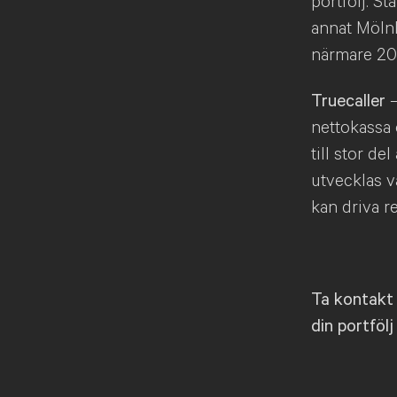
portfölj. S
annat Mölnl
närmare 20 
Truecaller
–
nettokassa 
till stor d
utvecklas v
kan driva re
Ta kontakt 
din portfölj