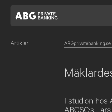
Artiklar
Skip
ABGprivatebanking.se
to
content
Mäklardes
I studion hos 
ABGSC:s Lars 