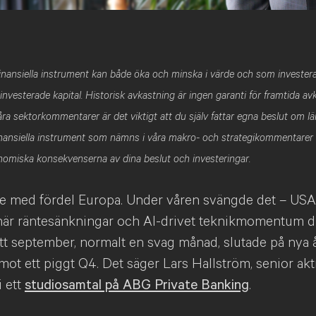
 finansiella instrument kan både öka och minska i värde och som investe
t investerade kapital. Historisk avkastning är ingen garanti för framtida a
ra sektorkommentarer är det viktigt att du själv fattar egna beslut om lä
finansiella instrument som nämns i våra makro- och strategikommentarer
onomiska konsekvenserna av dina beslut och investeringar.
de med fördel Europa. Under våren svängde det – USA
när räntesänkningar och AI-drivet teknikmomentum d
tt september, normalt en svag månad, slutade på nya 
ot ett piggt Q4. Det säger Lars Hallström, senior ak
 ett
studiosamtal på ABG Private Banking
.