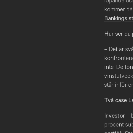
löpande och
kommer därf
Bankings s
Hur ser du 
– Det är sv
konfrontera
inte. De to
vinstutveck
står inför 
Två case La
Investor
– b
procent sub