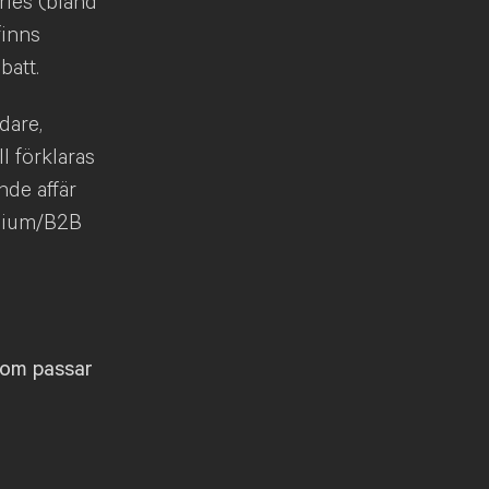
ries (bland
finns
batt.
dare,
l förklaras
nde affär
emium/B2B
som passar