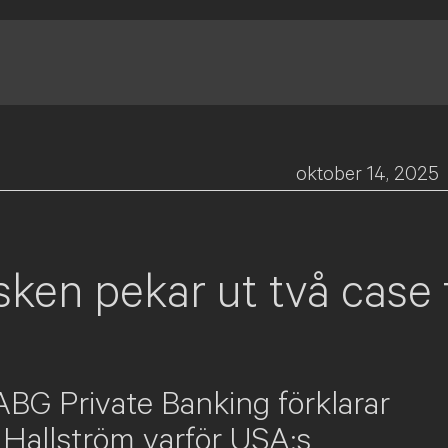
oktober 14, 2025
ken pekar ut två case 
ABG Private Banking förklarar
Hallström varför USA:s