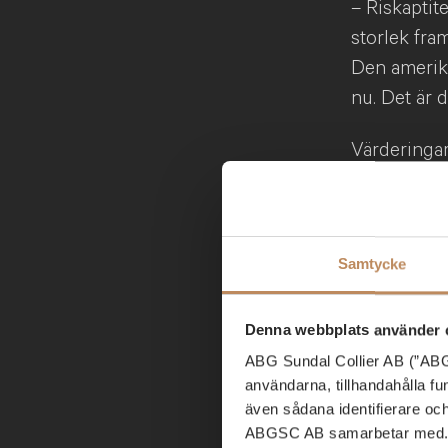
– Riskaptit
storlek fra
Den amerika
nu. Det är 
Värderingarn
storbolag 
16–17 gånge
defensivt s
Samtycke
stått emot.
läkemedel s
momentum
Denna webbplats använder 
ABG Sundal Collier AB (”ABGS
– Jag tror 
användarna, tillhandahålla f
även sådana identifierare oc
och storbol
ABGSC AB samarbetar med. D