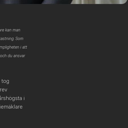
rare kan man
vkastning. Som
mpligheten i att
 och du ansvar
 tog
rev
årshögsta i
tiemäklare