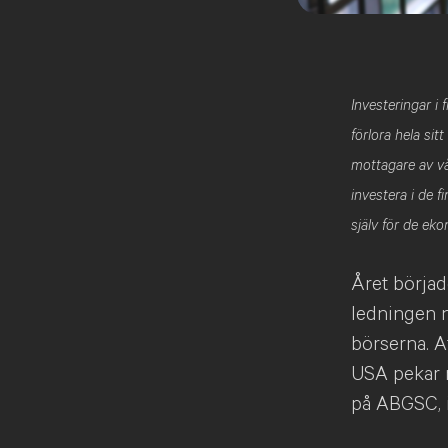
Investeringar i
förlora hela sit
mottagare av vå
investera i de 
själv för de ek
Året börja
ledningen 
börserna. A
USA pekar m
på ABGSC, i