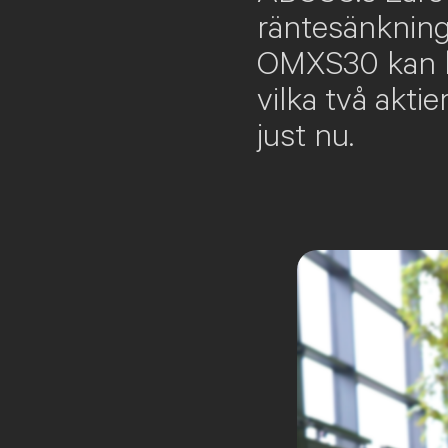
räntesänknings
OMXS30 kan br
vilka två akti
just nu.