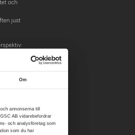
itet och
ten just
erspektiv:
S30 kring
vanlig –
 banker)
Om
iskpremien i
at
och annonserna till
r starka
ABGSC AB vidarebefordrar
nons- och analysföretag som
tion som du har