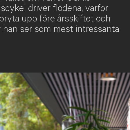
cykel driver flödena, varför
yta upp före årsskiftet och
er han ser som mest intressanta