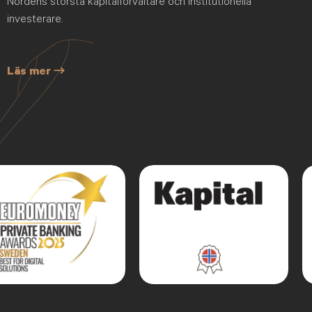
Nordens största kapitalförvaltare och institutionella
investerare.
Läs mer →