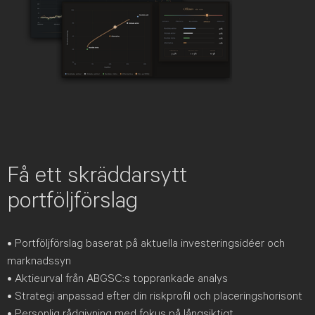
Få ett skräddarsytt
portföljförslag
• Portföljförslag baserat på aktuella investeringsidéer och
marknadssyn
• Aktieurval från ABGSC:s topprankade analys
• Strategi anpassad efter din riskprofil och placeringshorisont
• Personlig rådgivning med fokus på långsiktigt