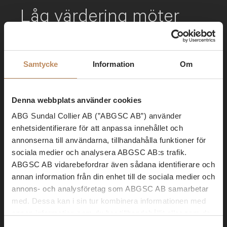
Låg värdering möter
stigande efterfrågan
Samtycke
Information
Om
Efter flera svaga år börjar bygg- och
renoveringsmarknaden visa tydliga
livstecken. För ett bolag som redan
Denna webbplats använder cookies
effektiviserat verksam...
ABG Sundal Collier AB (”ABGSC AB”) använder
enhetsidentifierare för att anpassa innehållet och
annonserna till användarna, tillhandahålla funktioner för
Läs mer
sociala medier och analysera ABGSC AB:s trafik.
ABGSC AB vidarebefordrar även sådana identifierare och
annan information från din enhet till de sociala medier och
annons- och analysföretag som ABGSC AB samarbetar
med. Dessa kan i sin tur kombinera informationen med
annan information som du har tillhandahållit eller som de
har samlat in när du har använt tjänsterna. Lagen anger